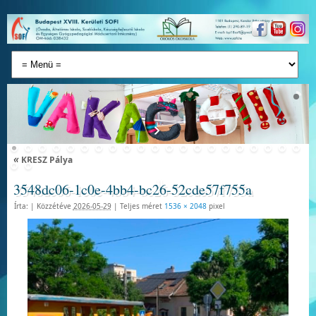
«
KRESZ Pálya
3548dc06-1c0e-4bb4-bc26-52cde57f755a
Írta:
|
Közzétéve
2026-05-29
|
Teljes méret
1536 × 2048
pixel