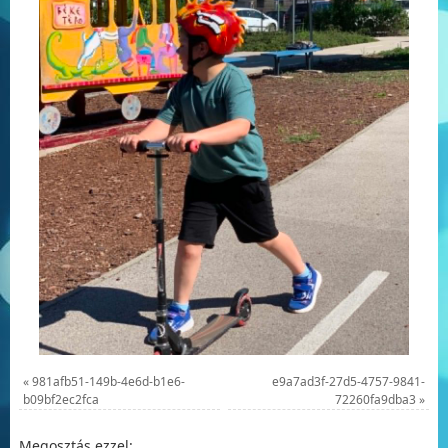
«
981afb51-149b-4e6d-b1e6-
e9a7ad3f-27d5-4757-9841-
b09bf2ec2fca
72260fa9dba3
»
Megosztás ezzel: