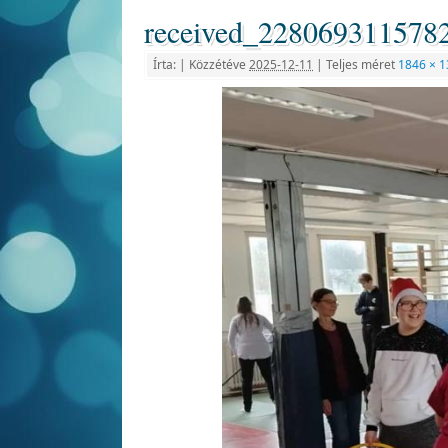
received_228069311578
Írta:
|
Közzétéve
2025-12-11
|
Teljes méret
1846 × 