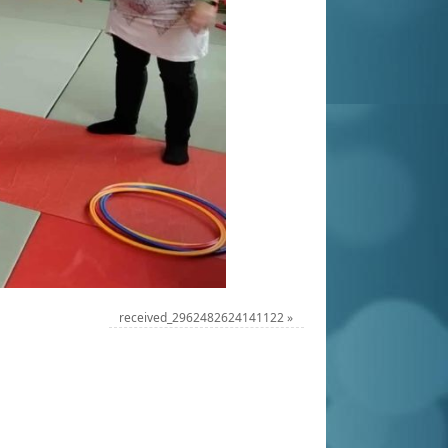
received_2962482624141122
»