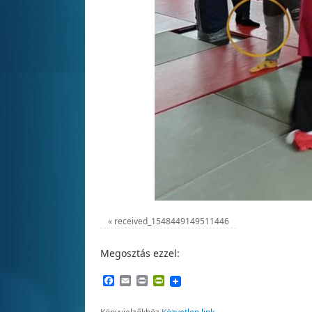
«
received_1548449149511446
Megosztás ezzel:
Facebook
Email
Print
PrintFriendly