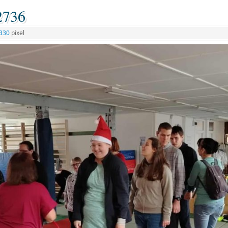
2736
1330
pixel