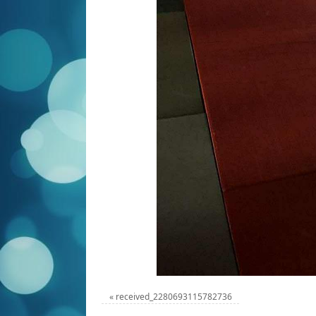
«
received_2280693115782736