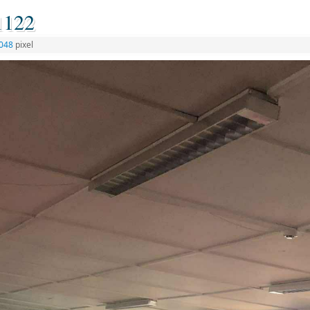
1122
2048
pixel