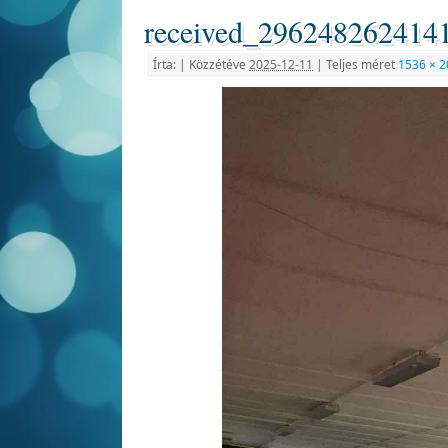
received_296248262414
Írta:
|
Közzétéve
2025-12-11
|
Teljes méret
1536 × 