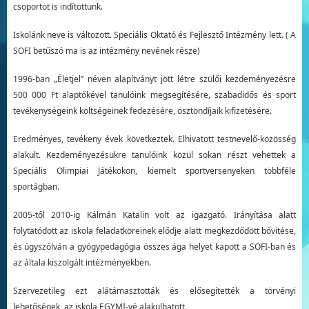
csoportot is indítottunk.
Iskolánk neve is változott. Speciális Oktató és Fejlesztő Intézmény lett. ( A
SOFI betűszó ma is az intézmény nevének része)
1996-ban „Életjel” néven alapítványt jött létre szülői kezdeményezésre
500 000 Ft alaptőkével tanulóink megsegítésére, szabadidős és sport
tevékenységeink költségeinek fedezésére, ösztöndíjaik kifizetésére.
Eredményes, tevékeny évek következtek. Elhivatott testnevelő-közösség
alakult. Kezdeményezésükre tanulóink közül sokan részt vehettek a
Speciális Olimpiai Játékokon, kiemelt sportversenyeken többféle
sportágban.
2005-től 2010-ig Kálmán Katalin volt az igazgató. Irányítása alatt
folytatódott az iskola feladatköreinek elődje alatt megkezdődött bővítése,
és úgyszólván a gyógypedagógia összes ága helyet kapott a SOFI-ban és
az általa kiszolgált intézményekben.
Szervezetileg ezt alátámasztották és elősegítették a törvényi
lehetőségek, az iskola EGYMI-vé alakulhatott.