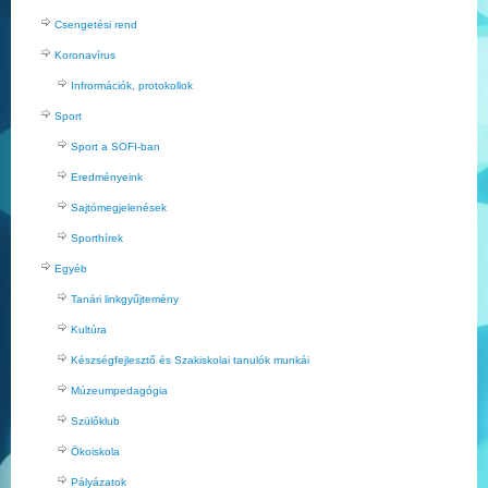
Csengetési rend
Koronavírus
Infrormációk, protokollok
Sport
Sport a SOFI-ban
Eredményeink
Sajtómegjelenések
Sporthírek
Egyéb
Tanári linkgyűjtemény
Kultúra
Készségfejlesztő és Szakiskolai tanulók munkái
Múzeumpedagógia
Szülőklub
Ökoiskola
Pályázatok