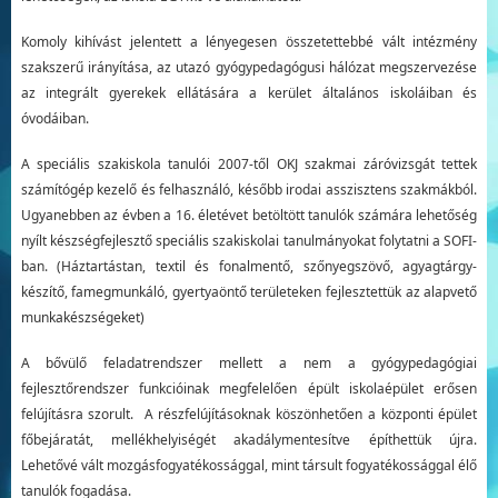
Komoly kihívást jelentett a lényegesen összetettebbé vált intézmény
szakszerű irányítása, az utazó gyógypedagógusi hálózat megszervezése
az integrált gyerekek ellátására a kerület általános iskoláiban és
óvodáiban.
A speciális szakiskola tanulói 2007-től OKJ szakmai záróvizsgát tettek
számítógép kezelő és felhasználó, később irodai asszisztens szakmákból.
Ugyanebben az évben a 16. életévet betöltött tanulók számára lehetőség
nyílt készségfejlesztő speciális szakiskolai tanulmányokat folytatni a SOFI-
ban. (Háztartástan, textil és fonalmentő, szőnyegszövő, agyagtárgy-
készítő, famegmunkáló, gyertyaöntő területeken fejlesztettük az alapvető
munkakészségeket)
A bővülő feladatrendszer mellett a nem a gyógypedagógiai
fejlesztőrendszer funkcióinak megfelelően épült iskolaépület erősen
felújításra szorult. A részfelújításoknak köszönhetően a központi épület
főbejáratát, mellékhelyiségét akadálymentesítve építhettük újra.
Lehetővé vált mozgásfogyatékossággal, mint társult fogyatékossággal élő
tanulók fogadása.