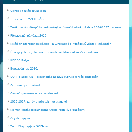
Ügyelet a nyári szünetben
Tanévzáró – VÁLTOZÁS!
Tájékoztatás középfokú intézménybe történő beiratkozáshoz 2026/2027. tanévre
Főigazgatói pályázat 2026.
Kiválóan szerepeltek diákjaink a Gyermek és Ifjúsági Művészeti Találkozón
Óriásgépek árnyékában – Szakiskolás Minionok az Aeroparkban
KRESZ Pálya
Egészségnap 2026.
SOFI–Pacsi Run – összefogás az árva kutyusokért és cicusokért
Zeneünnepe fesztivál
Összefogás ereje a testnevelés órán
2026-2027. tanévre felvételt nyert tanulók
Kiemelt országos bajnokság utolsó forduló, bronzérem!
Anyák napjára
Tánc Világnapja a SOFI-ban