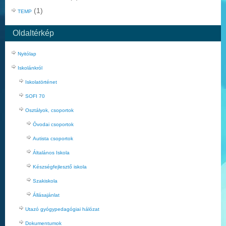
(1)
TEMP
Oldaltérkép
Nyitólap
Iskolánkról
Iskolatörténet
SOFI 70
Osztályok, csoportok
Óvodai csoportok
Autista csoportok
Általános Iskola
Készségfejlesztő iskola
Szakiskola
Állásajánlat
Utazó gyógypedagógiai hálózat
Dokumentumok