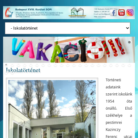
Iskolatörténet
Történeti
adataink
szerint iskolánk
1954 óta
önálló. Első
székhelye a
pestimrei
Kazinczy
Ferenc utcai