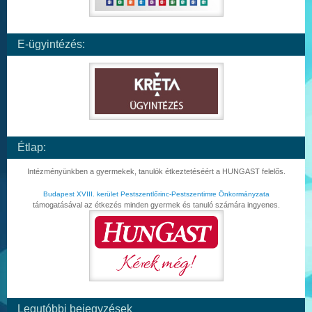
E-ügyintézés:
Étlap:
Intézményünkben a gyermekek, tanulók étkeztetéséért a HUNGAST felelős.
Budapest XVIII. kerület Pestszentlőrinc-Pestszentimre Önkormányzata
támogatásával az étkezés minden gyermek és tanuló számára ingyenes.
Legutóbbi bejegyzések