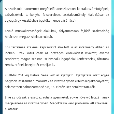
A szakiskolai tantermek megfelelő taneszközöket kaptak (számítógépek,
szövőszékek, tankonyha felszerelése, asztalosműhely kialakítása; az
agyagtárgy készítéshez égetőkemence vásárlása).
Kiváló munkaközösségek alakultak, folyamatosan fejlődő szakmaiság
határozta meg az iskola arculatát.
Sok tartalmas szakmai kapcsolatot alakított ki az intézmény ebben az
időben. Ezek közül csak az országos érdeklődést kiváltott, évente
rendezett, magas szakmai színvonalú logopédiai konferenciák, fórumok
rendszerének létrejöttét emeljük ki.
2010-től 2015-ig Batári Géza volt az igazgató. Igazgatása alatt egyre
nagyobb létszámban maradtak az intézményben értelmileg akadályozott,
sok esetben halmozottan sérült, 16. életévüket betöltött tanulók.
Erre az időszakra esett az autista gyermekek egyre növekvő létszámának
megjelenése az intézményben. Megoldásra váró probléma lett szakszerű
ellátásuk.