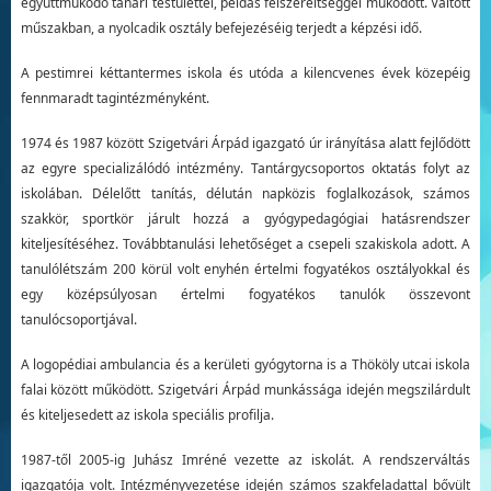
együttműködő tanári testülettel, példás felszereltséggel működött. Váltott
műszakban, a nyolcadik osztály befejezéséig terjedt a képzési idő.
A pestimrei kéttantermes iskola és utóda a kilencvenes évek közepéig
fennmaradt tagintézményként.
1974 és 1987 között Szigetvári Árpád igazgató úr irányítása alatt fejlődött
az egyre specializálódó intézmény. Tantárgycsoportos oktatás folyt az
iskolában. Délelőtt tanítás, délután napközis foglalkozások, számos
szakkör, sportkör járult hozzá a gyógypedagógiai hatásrendszer
kiteljesítéséhez. Továbbtanulási lehetőséget a csepeli szakiskola adott. A
tanulólétszám 200 körül volt enyhén értelmi fogyatékos osztályokkal és
egy középsúlyosan értelmi fogyatékos tanulók összevont
tanulócsoportjával.
A logopédiai ambulancia és a kerületi gyógytorna is a Thököly utcai iskola
falai között működött. Szigetvári Árpád munkássága idején megszilárdult
és kiteljesedett az iskola speciális profilja.
1987-től 2005-ig Juhász Imréné vezette az iskolát. A rendszerváltás
igazgatója volt. Intézményvezetése idején számos szakfeladattal bővült