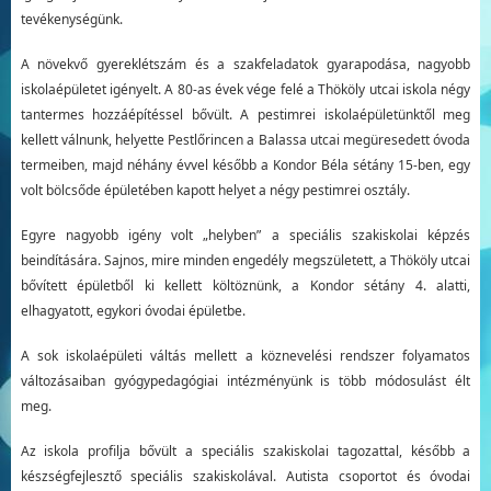
tevékenységünk.
A növekvő gyereklétszám és a szakfeladatok gyarapodása, nagyobb
iskolaépületet igényelt. A 80-as évek vége felé a Thököly utcai iskola négy
tantermes hozzáépítéssel bővült. A pestimrei iskolaépületünktől meg
kellett válnunk, helyette Pestlőrincen a Balassa utcai megüresedett óvoda
termeiben, majd néhány évvel később a Kondor Béla sétány 15-ben, egy
volt bölcsőde épületében kapott helyet a négy pestimrei osztály.
Egyre nagyobb igény volt „helyben” a speciális szakiskolai képzés
beindítására. Sajnos, mire minden engedély megszületett, a Thököly utcai
bővített épületből ki kellett költöznünk, a Kondor sétány 4. alatti,
elhagyatott, egykori óvodai épületbe.
A sok iskolaépületi váltás mellett a köznevelési rendszer folyamatos
változásaiban gyógypedagógiai intézményünk is több módosulást élt
meg.
Az iskola profilja bővült a speciális szakiskolai tagozattal, később a
készségfejlesztő speciális szakiskolával. Autista csoportot és óvodai