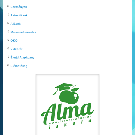
Események
Aktualitások
Állások
Művészeti nevelés
ÖKO
Videótár
Életjel Alapítvány
Elérhetőség