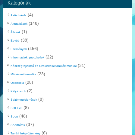
Kategóriák
(4)
Aktív Iskola
(148)
Aktualitások
(1)
Állások
(38)
Egyéb
(456)
Események
(22)
Infrormációk, protokollok
(31)
Készségfejlesztő és Szakiskolai tanulók munkái
(23)
Művészeti nevelés
(28)
Ökoiskola
(2)
Pályázatok
(8)
Sajtómegjelenések
(8)
SOFI 70
(48)
Sport
(37)
Sporthírek
(6)
Tanári linkgyűjtemény