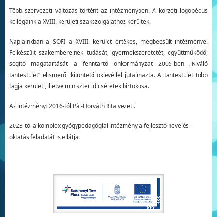
Több szervezeti változás történt az intézményben. A körzeti logopédus
kollégáink a XVIII. kerületi szakszolgálathoz kerültek.
Napjainkban a SOFI a XVIII. kerület értékes, megbecsült intézménye.
Felkészült szakembereinek tudását, gyermekszeretetét, együttműködő,
segítő magatartását a fenntartó önkormányzat 2005-ben „Kiváló
tantestület” elismerő, kitüntető oklevéllel jutalmazta. A tantestület több
tagja kerületi, illetve miniszteri dicséretek birtokosa.
Az intézményt 2016-tól Pál-Horváth Rita vezeti.
2023-tól a komplex gyógypedagógiai intézmény a fejlesztő nevelés-
oktatás feladatát is ellátja.