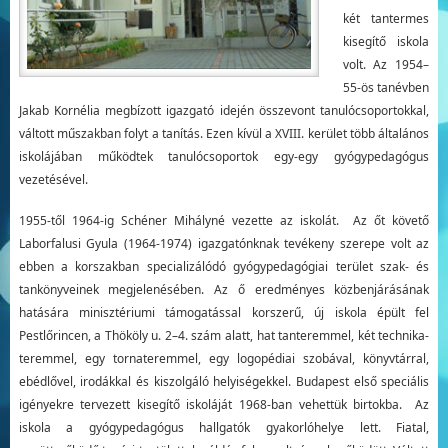
két tantermes
kisegítő iskola
volt. Az 1954–
55-ös tanévben
Jakab Kornélia megbízott igazgató idején összevont tanulócsoportokkal,
váltott műszakban folyt a tanítás. Ezen kívül a XVIII. kerület több általános
iskolájában működtek tanulócsoportok egy-egy gyógypedagógus
vezetésével.
1955-től 1964-ig Schéner Mihályné vezette az iskolát. Az őt követő
Laborfalusi Gyula (1964-1974) igazgatónknak tevékeny szerepe volt az
ebben a korszakban specializálódó gyógypedagógiai terület szak- és
tankönyveinek megjelenésében. Az ő eredményes közbenjárásának
hatására minisztériumi támogatással korszerű, új iskola épült fel
Pestlőrincen, a Thököly u. 2–4. szám alatt, hat tanteremmel, két technika-
teremmel, egy tornateremmel, egy logopédiai szobával, könyvtárral,
ebédlővel, irodákkal és kiszolgáló helyiségekkel. Budapest első speciális
igényekre tervezett kisegítő iskoláját 1968-ban vehettük birtokba. Az
iskola a gyógypedagógus hallgatók gyakorlóhelye lett. Fiatal,