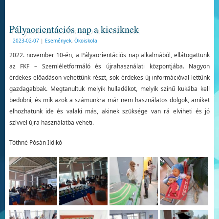
Pályaorientációs nap a kicsiknek
2023-02-07
|
Események
,
Ökoiskola
2022. november 10-én, a Pályaorientációs nap alkalmából, ellátogattunk
az FKF – Szemléletformáló és újrahasználati központjába. Nagyon
érdekes előadáson vehettünk részt, sok érdekes új információval lettünk
gazdagabbak. Megtanultuk melyik hulladékot, melyik színű kukába kell
bedobni, és mik azok a számunkra már nem használatos dolgok, amiket
elhozhatunk ide és valaki más, akinek szüksége van rá elviheti és jó
szívvel újra használatba veheti.
Tóthné Pósán Ildikó