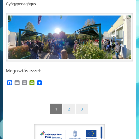
Gyógypedagógus
Megosztás ezzel:
Facebook
Email
Print
PrintFriendly
1
2
3