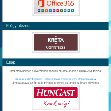
E-ügyintézés:
Étlap:
Intézményünkben a gyermekek, tanulók étkeztetéséért a HUNGAST felelős.
Budapest XVIII. kerület Pestszentlőrinc-Pestszentimre Önkormányzata
támogatásával az étkezés minden gyermek és tanuló számára ingyenes.