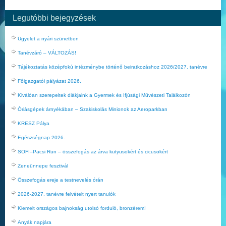
Legutóbbi bejegyzések
Ügyelet a nyári szünetben
Tanévzáró – VÁLTOZÁS!
Tájékoztatás középfokú intézménybe történő beiratkozáshoz 2026/2027. tanévre
Főigazgatói pályázat 2026.
Kiválóan szerepeltek diákjaink a Gyermek és Ifjúsági Művészeti Találkozón
Óriásgépek árnyékában – Szakiskolás Minionok az Aeroparkban
KRESZ Pálya
Egészségnap 2026.
SOFI–Pacsi Run – összefogás az árva kutyusokért és cicusokért
Zeneünnepe fesztivál
Összefogás ereje a testnevelés órán
2026-2027. tanévre felvételt nyert tanulók
Kiemelt országos bajnokság utolsó forduló, bronzérem!
Anyák napjára