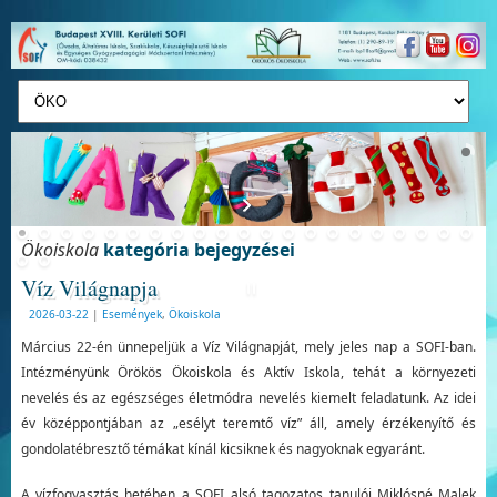
Ökoiskola
kategória bejegyzései
Víz Világnapja
2026-03-22
|
Események
,
Ökoiskola
Március 22-én ünnepeljük a Víz Világnapját, mely jeles nap a SOFI-ban.
Intézményünk Örökös Ökoiskola és Aktív Iskola, tehát a környezeti
nevelés és az egészséges életmódra nevelés kiemelt feladatunk. Az idei
év középpontjában az „esélyt teremtő víz” áll, amely érzékenyítő és
gondolatébresztő témákat kínál kicsiknek és nagyoknak egyaránt.
A vízfogyasztás hetében a SOFI alsó tagozatos tanulói Miklósné Malek