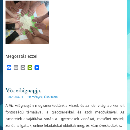
Megosztás ezzel:
Facebook
Email
Print
PrintFriendly
Víz világnapja
2025-04-01
|
Események
,
Ökoiskola
A Víz világnapján megismerkedtünk a vízzel, és az idei világnap kiemelt
fontosságú témájával, a gleccserekkel, és azok megóvásával. Az
ismeretek elsajátítása során a gyermekek videókat, meséket néztek,
zenét hallgattak, online feladatokat oldottak meg, és kézműveskedtek is.