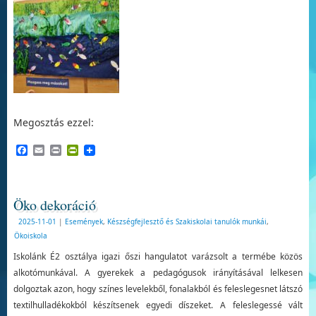
Megosztás ezzel:
Facebook
Email
Print
PrintFriendly
Öko dekoráció
2025-11-01
|
Események
,
Készségfejlesztő és Szakiskolai tanulók munkái
,
Ökoiskola
Iskolánk É2 osztálya igazi őszi hangulatot varázsolt a termébe közös
alkotómunkával. A gyerekek a pedagógusok irányításával lelkesen
dolgoztak azon, hogy színes levelekből, fonalakból és feleslegesnet látszó
textilhulladékokból készítsenek egyedi díszeket. A feleslegessé vált