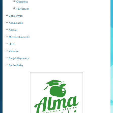
Ökoiskola
Pályázatok
Események
Aktualitások
Állások
Művészeti nevelés
ÖKO
Videótár
Életjel Alapítvány
Elérhetőség