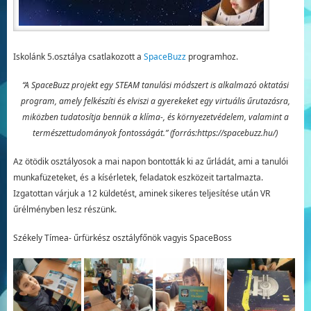
Iskolánk 5.osztálya csatlakozott a
SpaceBuzz
programhoz.
“A SpaceBuzz projekt egy STEAM tanulási módszert is alkalmazó oktatási
program, amely felkészíti és elviszi a gyerekeket egy virtuális űrutazásra,
miközben tudatosítja bennük a klíma-, és környezetvédelem, valamint a
természettudományok fontosságát.” (forrás:https://spacebuzz.hu/)
Az ötödik osztályosok a mai napon bontották ki az űrládát, ami a tanulói
munkafüzeteket, és a kísérletek, feladatok eszközeit tartalmazta.
Izgatottan várjuk a 12 küldetést, aminek sikeres teljesítése után VR
űrélményben lesz részünk.
Székely Tímea- űrfürkész osztályfőnök vagyis SpaceBoss