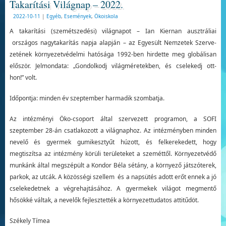
Takarítási Világnap – 2022.
2022-10-11
|
Egyéb
,
Események
,
Ökoiskola
A takarítási (szemétszedési) világnapot – Ian Kiernan ausztráliai
országos nagytakarítás napja alapján – az Egyesült Nemzetek Szerve­
zetének környezetvédelmi ha­tósága 1992-ben hirdette meg globálisan
először. Jelmondata: „Gondolkodj vi­lágméretekben, és cselekedj ott­
hon!” volt.
Időpontja: minden év szeptember harma­dik szombatja.
Az intézményi Öko-csoport által szervezett programon, a SOFI
szeptember 28-án csatlakozott a világnaphoz. Az intézményben minden
nevelő és gyermek gumikesztyűt húzott, és felkerekedett, hogy
megtiszítsa az intézmény körüli területeket a szeméttől. Környezetvédő
munkánk által megszépült a Kondor Béla sétány, a környező játszóterek,
parkok, az utcák. A közösségi szellem és a napsütés adott erőt ennek a jó
cselekedetnek a végrehajtásához. A gyermekek világot megmentő
hősökké váltak, a nevelők fejlesztették a környezettudatos attitűdöt.
Székely Tímea