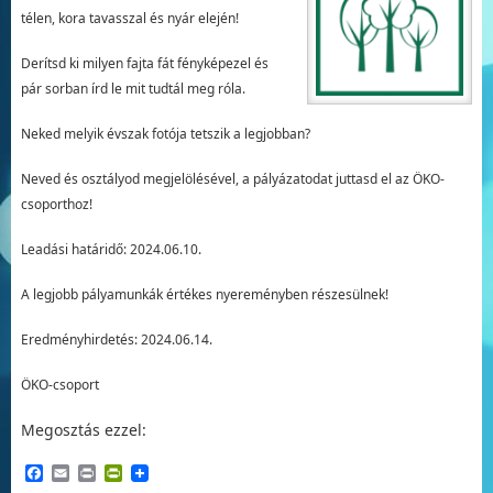
télen, kora tavasszal és nyár elején!
Derítsd ki milyen fajta fát fényképezel és
pár sorban írd le mit tudtál meg róla.
Neked melyik évszak fotója tetszik a legjobban?
Neved és osztályod megjelölésével, a pályázatodat juttasd el az ÖKO-
csoporthoz!
Leadási határidő: 2024.06.10.
A legjobb pályamunkák értékes nyereményben részesülnek!
Eredményhirdetés: 2024.06.14.
ÖKO-csoport
Megosztás ezzel:
Facebook
Email
Print
PrintFriendly