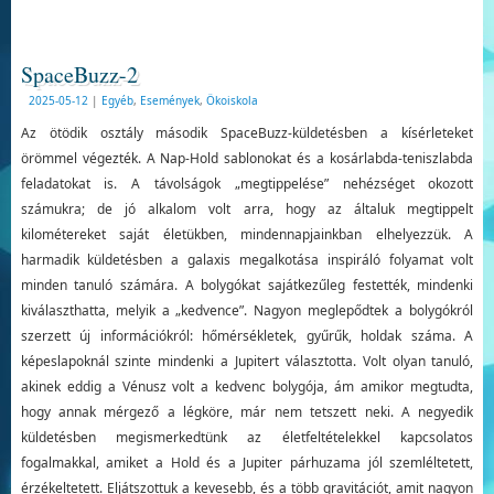
SpaceBuzz-2
2025-05-12
|
Egyéb
,
Események
,
Ökoiskola
Az ötödik osztály második SpaceBuzz-küldetésben a kísérleteket
örömmel végezték. A Nap-Hold sablonokat és a kosárlabda-teniszlabda
feladatokat is. A távolságok „megtippelése” nehézséget okozott
számukra; de jó alkalom volt arra, hogy az általuk megtippelt
kilométereket saját életükben, mindennapjainkban elhelyezzük. A
harmadik küldetésben a galaxis megalkotása inspiráló folyamat volt
minden tanuló számára. A bolygókat sajátkezűleg festették, mindenki
kiválaszthatta, melyik a „kedvence”. Nagyon meglepődtek a bolygókról
szerzett új információkról: hőmérsékletek, gyűrűk, holdak száma. A
képeslapoknál szinte mindenki a Jupitert választotta. Volt olyan tanuló,
akinek eddig a Vénusz volt a kedvenc bolygója, ám amikor megtudta,
hogy annak mérgező a légköre, már nem tetszett neki. A negyedik
küldetésben megismerkedtünk az életfeltételekkel kapcsolatos
fogalmakkal, amiket a Hold és a Jupiter párhuzama jól szemléltetett,
érzékeltetett. Eljátszottuk a kevesebb, és a több gravitációt, amit nagyon