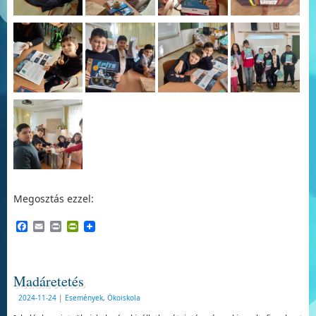
Megosztás ezzel:
Facebook
Email
Print
PrintFriendly
Madáretetés
2024-11-24
|
Események
,
Ökoiskola