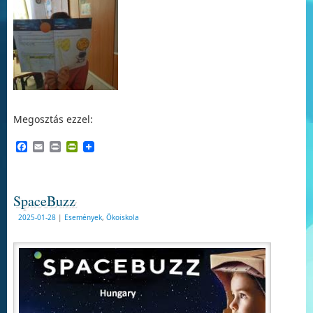
Megosztás ezzel:
Facebook
Email
Print
PrintFriendly
SpaceBuzz
2025-01-28
|
Események
,
Ökoiskola