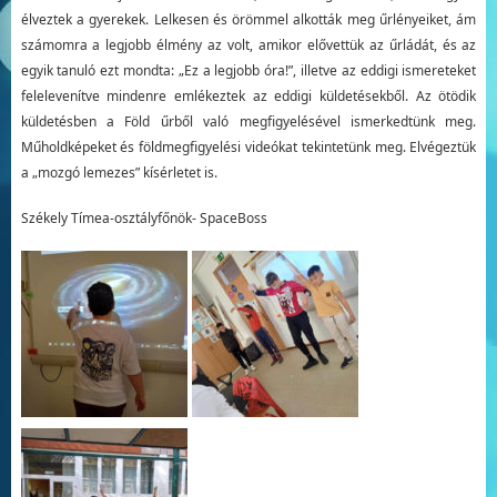
élveztek a gyerekek. Lelkesen és örömmel alkották meg űrlényeiket, ám
számomra a legjobb élmény az volt, amikor elővettük az űrládát, és az
egyik tanuló ezt mondta: „Ez a legjobb óra!”, illetve az eddigi ismereteket
felelevenítve mindenre emlékeztek az eddigi küldetésekből. Az ötödik
küldetésben a Föld űrből való megfigyelésével ismerkedtünk meg.
Műholdképeket és földmegfigyelési videókat tekintetünk meg. Elvégeztük
a „mozgó lemezes” kísérletet is.
Székely Tímea-osztályfőnök- SpaceBoss