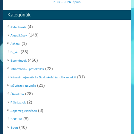
Kurír – 2026. április
Kategóriák
(4)
Aktív Iskola
(148)
Aktualitások
(1)
Állások
(38)
Egyéb
(456)
Események
(22)
Infrormációk, protokollok
(31)
Készségfejlesztő és Szakiskolai tanulók munkái
(23)
Művészeti nevelés
(28)
Ökoiskola
(2)
Pályázatok
(8)
Sajtómegjelenések
(8)
SOFI 70
(48)
Sport