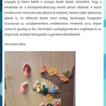
anyagok új életre keltek a szorgos kezek között, bizonyítva, hogy a
kreativitás és a környezettudatosság remek párost alkotnak. A közös
munka során nemcsak szép dekoráció született, hanem vidám pillanat és
jókedv is. Az elkészült díszek most meleg, barátságos hangulatot
árasztanak az osztályteremben, emlékeztetve mindenkit arra, milyen
színes és gazdag az ősz. Köszönjük a pedagógusoknak a segítséget és az
inspirációt, amellyel támogatták a gyerekek alkotókedvét!
Harmatos Edina