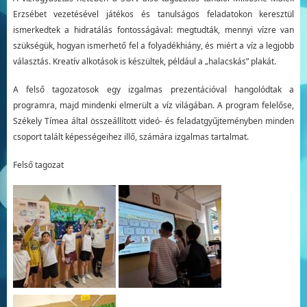
Erzsébet vezetésével játékos és tanulságos feladatokon keresztül
ismerkedtek a hidratálás fontosságával: megtudták, mennyi vízre van
szükségük, hogyan ismerhető fel a folyadékhiány, és miért a víz a legjobb
választás. Kreatív alkotások is készültek, például a „halacskás” plakát.
A felső tagozatosok egy izgalmas prezentációval hangolódtak a
programra, majd mindenki elmerült a víz világában. A program felelőse,
Székely Tímea által összeállított videó- és feladatgyűjteményben minden
csoport talált képességeihez illő, számára izgalmas tartalmat.
Felső tagozat