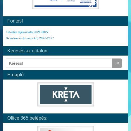
Fontos!
Felvételi tájékoztató 2026-2027
Beiratkozás (középfokú) 2026-2027
Keresés az oldalon
E-napló:
Office 365 belépés: