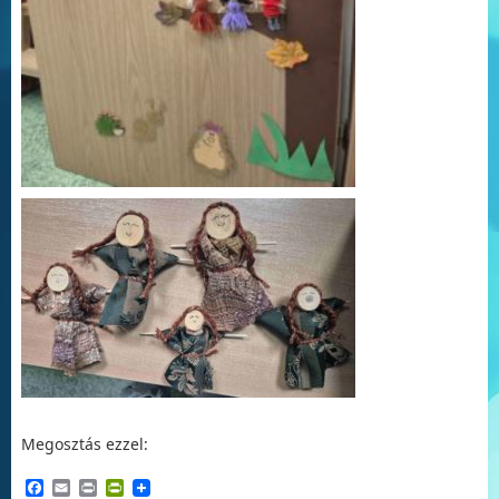
Megosztás ezzel:
Facebook
Email
Print
PrintFriendly