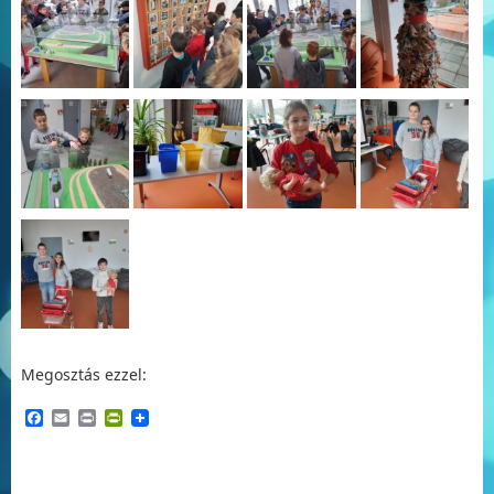
Megosztás ezzel:
Facebook
Email
Print
PrintFriendly