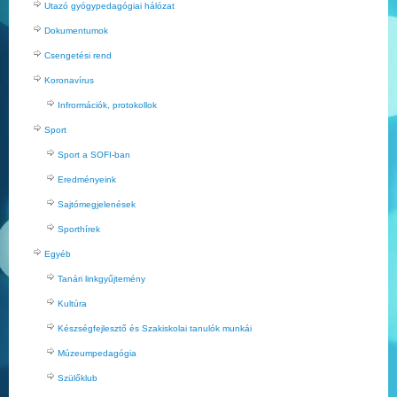
Utazó gyógypedagógiai hálózat
Dokumentumok
Csengetési rend
Koronavírus
Infrormációk, protokollok
Sport
Sport a SOFI-ban
Eredményeink
Sajtómegjelenések
Sporthírek
Egyéb
Tanári linkgyűjtemény
Kultúra
Készségfejlesztő és Szakiskolai tanulók munkái
Múzeumpedagógia
Szülőklub