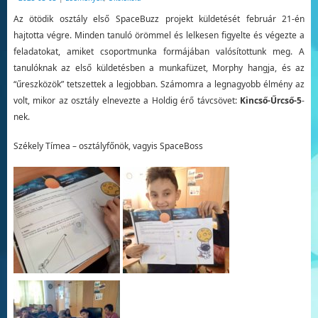
Az ötödik osztály első SpaceBuzz projekt küldetését február 21-én
hajtotta végre. Minden tanuló örömmel és lelkesen figyelte és végezte a
feladatokat, amiket csoportmunka formájában valósítottunk meg. A
tanulóknak az első küldetésben a munkafüzet, Morphy hangja, és az
“űreszközök” tetszettek a legjobban. Számomra a legnagyobb élmény az
volt, mikor az osztály elnevezte a Holdig érő távcsövet:
Kincső-Űrcső-5
-
nek.
Székely Tímea – osztályfőnök, vagyis SpaceBoss