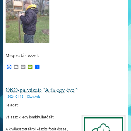
Megosztás ezzel:
Facebook
Email
Print
PrintFriendly
ÖKO-pályázat: “A fa egy éve”
2024-01-16
|
Ökoiskola
Feladat:
Válassz ki egy lombhullató fát!
A kiválasztott fáról készíts fotót ősszel,