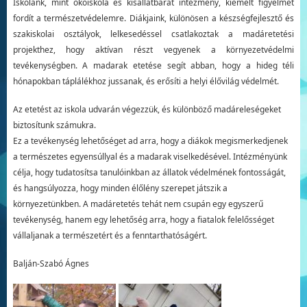
Iskolánk, mint ökoiskola és kisállatbarát intézmény, kiemelt figyelmet
fordít a természetvédelemre. Diákjaink, különösen a készségfejlesztő és
szakiskolai osztályok, lelkesedéssel csatlakoztak a madáretetési
projekthez, hogy aktívan részt vegyenek a környezetvédelmi
tevékenységben. A madarak etetése segít abban, hogy a hideg téli
hónapokban táplálékhoz jussanak, és erősíti a helyi élővilág védelmét.
Az etetést az iskola udvarán végezzük, és különböző madáreleségeket
biztosítunk számukra.
Ez a tevékenység lehetőséget ad arra, hogy a diákok megismerkedjenek
a természetes egyensúllyal és a madarak viselkedésével. Intézményünk
célja, hogy tudatosítsa tanulóinkban az állatok védelmének fontosságát,
és hangsúlyozza, hogy minden élőlény szerepet játszik a
környezetünkben. A madáretetés tehát nem csupán egy egyszerű
tevékenység, hanem egy lehetőség arra, hogy a fiatalok felelősséget
vállaljanak a természetért és a fenntarthatóságért.
Balján-Szabó Ágnes