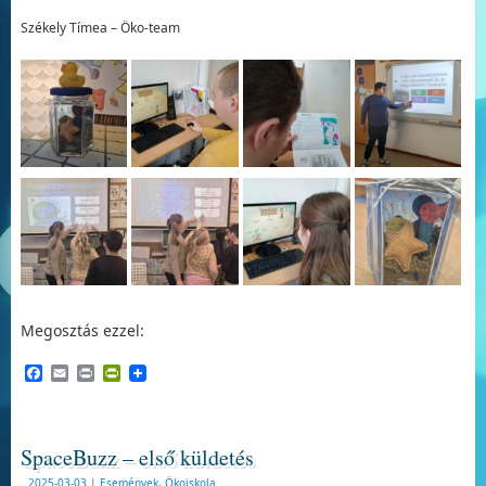
Székely Tímea – Öko-team
Megosztás ezzel:
Facebook
Email
Print
PrintFriendly
SpaceBuzz – első küldetés
2025-03-03
|
Események
,
Ökoiskola