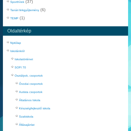
(37)
Sporthírek
(6)
Tanári linkgyűjtemény
(1)
TEMP
Oldaltérkép
Nyitólap
Iskolánkról
Iskolatörténet
SOFI 70
Osztályok, csoportok
Óvodai csoportok
Autista csoportok
Általános Iskola
Készségfejlesztő iskola
Szakiskola
Állásajánlat