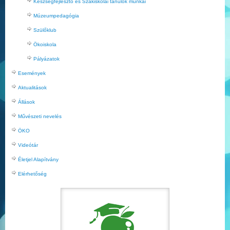
Készségfejlesztő és Szakiskolai tanulók munkái
Múzeumpedagógia
Szülőklub
Ökoiskola
Pályázatok
Események
Aktualitások
Állások
Művészeti nevelés
ÖKO
Videótár
Életjel Alapítvány
Elérhetőség