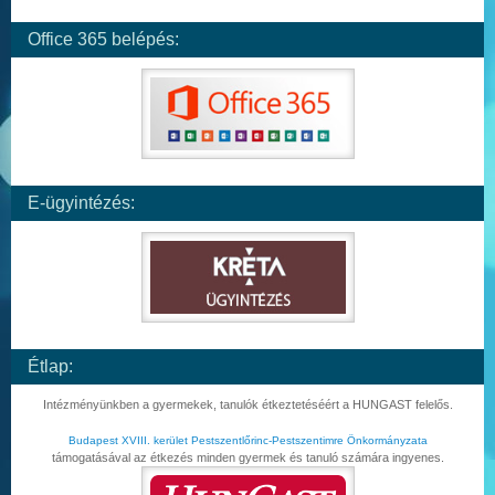
Office 365 belépés:
E-ügyintézés:
Étlap:
Intézményünkben a gyermekek, tanulók étkeztetéséért a HUNGAST felelős.
Budapest XVIII. kerület Pestszentlőrinc-Pestszentimre Önkormányzata
támogatásával az étkezés minden gyermek és tanuló számára ingyenes.