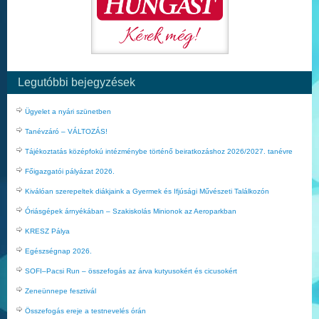
Legutóbbi bejegyzések
Ügyelet a nyári szünetben
Tanévzáró – VÁLTOZÁS!
Tájékoztatás középfokú intézménybe történő beiratkozáshoz 2026/2027. tanévre
Főigazgatói pályázat 2026.
Kiválóan szerepeltek diákjaink a Gyermek és Ifjúsági Művészeti Találkozón
Óriásgépek árnyékában – Szakiskolás Minionok az Aeroparkban
KRESZ Pálya
Egészségnap 2026.
SOFI–Pacsi Run – összefogás az árva kutyusokért és cicusokért
Zeneünnepe fesztivál
Összefogás ereje a testnevelés órán