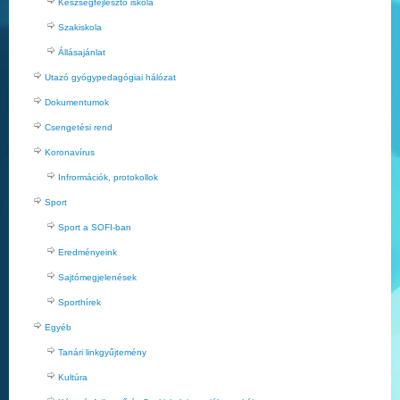
Készségfejlesztő iskola
Szakiskola
Állásajánlat
Utazó gyógypedagógiai hálózat
Dokumentumok
Csengetési rend
Koronavírus
Infrormációk, protokollok
Sport
Sport a SOFI-ban
Eredményeink
Sajtómegjelenések
Sporthírek
Egyéb
Tanári linkgyűjtemény
Kultúra