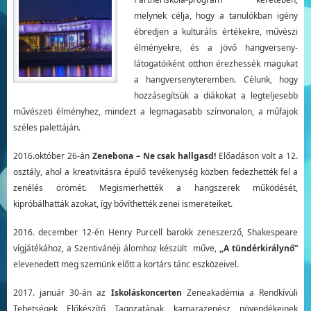
melynek célja, hogy a tanulókban igény
ébredjen a kulturális értékekre, művészi
élményekre, és a jövő hangverseny-
látogatóiként otthon érezhessék magukat
a hangversenyteremben. Célunk, hogy
hozzásegítsük a diákokat a legteljesebb
művészeti élményhez, mindezt a legmagasabb színvonalon, a műfajok
széles palettáján.
2016.október 26-án
Zenebona – Ne csak hallgasd!
Előadáson volt a 12.
osztály, ahol a kreativitásra épülő tevékenység közben fedezhették fel a
zenélés örömét. Megismerhették a hangszerek működését,
kipróbálhatták azokat, így bővíthették zenei ismereteiket.
2016. december 12-én Henry Purcell barokk zeneszerző, Shakespeare
vígjátékához, a Szentivánéji álomhoz készült műve,
,,A tündérkirálynő”
elevenedett meg szemünk előtt a kortárs tánc eszközeivel.
2017. január 30-án az
Iskoláskoncerten
Zeneakadémia a Rendkívüli
Tehetségek Előkészítő Tagozatának kamarazenész növendékeinek