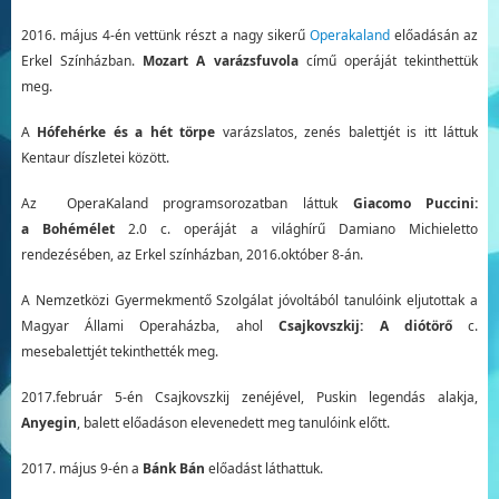
2016. május 4-én vettünk részt a nagy sikerű
Operakaland
előadásán az
Erkel Színházban.
Mozart A varázsfuvola
című operáját tekinthettük
meg.
A
Hófehérke és a hét törpe
varázslatos, zenés balettjét is itt láttuk
Kentaur díszletei között.
Az OperaKaland programsorozatban láttuk
Giacomo Puccini:
a Bohémélet
2.0 c. operáját a világhírű Damiano Michieletto
rendezésében, az Erkel színházban, 2016.október 8-án.
A Nemzetközi Gyermekmentő Szolgálat jóvoltából tanulóink eljutottak a
Magyar Állami Operaházba, ahol
Csajkovszkij: A diótörő
c.
mesebalettjét tekinthették meg.
2017.február 5-én Csajkovszkij zenéjével, Puskin legendás alakja,
Anyegin
, balett előadáson elevenedett meg tanulóink előtt.
2017. május 9-én a
Bánk Bán
előadást láthattuk.