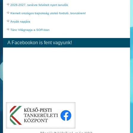
2026-2027. tanévre felvételt nyert tanulók
Kiemelt országos bajnokság utolsó forduló, bronzérem!
Anyák napjára
Tánc Világnapja a SOFI-ban
A Facebookon is fent vagyunk!