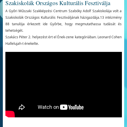
Szakiskolák Országos Kulturális Fesztiválja
A Győri Műszaki Szakképzési Centrum Szabóky Adolf Szakiskolája volt a
Szakiskolák Országos Kulturális Fesztiváljának házigazdája.13 intézmény
88 tanulója érkezett ide Győrbe, hogy megmutathassa tudását és
tehetségét.
Szakács Péter 2. helyezést ért el Ének-zene kategóriában. Leonard Cohen
Hallelujah-t énekelte.