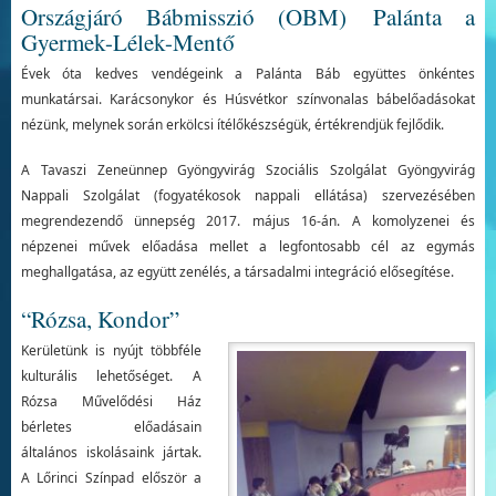
Országjáró Bábmisszió (OBM) Palánta a
Gyermek-Lélek-Mentő
Évek óta kedves vendégeink a Palánta Báb együttes önkéntes
munkatársai. Karácsonykor és Húsvétkor színvonalas bábelőadásokat
nézünk, melynek során erkölcsi ítélőkészségük, értékrendjük fejlődik.
A Tavaszi Zeneünnep Gyöngyvirág Szociális Szolgálat Gyöngyvirág
Nappali Szolgálat (fogyatékosok nappali ellátása) szervezésében
megrendezendő ünnepség 2017. május 16-án. A komolyzenei és
népzenei művek előadása mellet a legfontosabb cél az egymás
meghallgatása, az együtt zenélés, a társadalmi integráció elősegítése.
“Rózsa, Kondor”
Kerületünk is nyújt többféle
kulturális lehetőséget. A
Rózsa Művelődési Ház
bérletes előadásain
általános iskolásaink jártak.
A Lőrinci Színpad először a