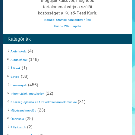
Megújult külsővel, még több
tartalommal várja a szülői
közösséget a Külső-Pesti Kurír.
Korábbi számok, tankerületi hírek
Kurír – 2026. április
Kategóriák
(4)
Aktív Iskola
(148)
Aktualitások
(1)
Állások
(38)
Egyéb
(456)
Események
(22)
Infrormációk, protokollok
(31)
Készségfejlesztő és Szakiskolai tanulók munkái
(23)
Művészeti nevelés
(28)
Ökoiskola
(2)
Pályázatok