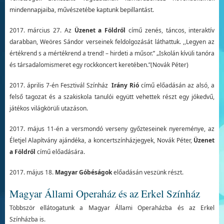
mindennapjaiba, művészetébe kaptunk bepillantást.
2017. március 27. Az
Üzenet a Földről
című zenés, táncos, interaktív
darabban, Weöres Sándor verseinek feldolgozását láthattuk. ,,Legyen az
értékrend s a mértékrend a trend! – hirdeti a műsor.’’ „Iskolán kívüli tanóra
és társadalomismeret egy rockkoncert keretében.”(Novák Péter)
2017. április 7-én Fesztivál Színház
Irány Rió
című előadásán az alsó, a
felső tagozat és a szakiskola tanulói együtt vehettek részt egy jókedvű,
játékos világkörüli utazáson.
2017. május 11-én a versmondó verseny győzteseinek nyereménye, az
Életjel Alapítvány ajándéka, a koncertszínházjegyek, Novák Péter,
Üzenet
a Földről
című előadására.
2017. május 18.
Magyar Góbéságok
előadásán veszünk részt.
Magyar Állami Operaház és az Erkel Színház
Többször ellátogatunk a Magyar Állami Operaházba és az Erkel
Színházba is.