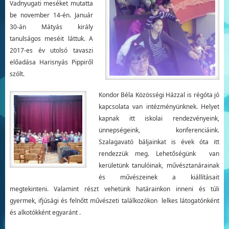
Vadnyugati meséket mutatta
be november 14-én. Január
30-án Mátyás király
tanulságos meséit láttuk. A
2017-es év utolsó tavaszi
előadása Harisnyás Pippiről
szólt.
Kondor Béla Közösségi Házzal is régóta jó
kapcsolata van intézményünknek. Helyet
kapnak itt iskolai rendezvényeink,
ünnepségeink, konferenciáink.
Szalagavató báljainkat is évek óta itt
rendezzük meg. Lehetőségünk van
kerületünk tanulóinak, művésztanárainak
és művészeinek a kiállításait
megtekinteni. Valamint részt vehetünk határainkon inneni és túli
gyermek, ifjúsági és felnőtt művészeti találkozókon lelkes látogatónként
és alkotókként egyaránt .