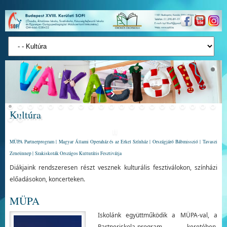
Kultúra
MÜPA Partnerprogram | Magyar Állami Operaház és az Erkel Színház | Országjáró Bábmisszió | Tavaszi
Zeneünnep | Szakiskolák Országos Kulturális Fesztiválja
Diákjaink rendszeresen részt vesznek kulturális fesztiválokon, színházi
előadásokon, koncerteken.
MÜPA
Iskolánk együttműködik a MÜPA-val, a
Partneriskola-program keretében,