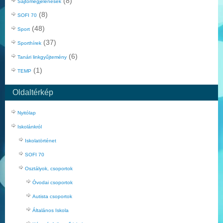
(8)
Sajtómegjelenések
(8)
SOFI 70
(48)
Sport
(37)
Sporthírek
(6)
Tanári linkgyűjtemény
(1)
TEMP
Oldaltérkép
Nyitólap
Iskolánkról
Iskolatörténet
SOFI 70
Osztályok, csoportok
Óvodai csoportok
Autista csoportok
Általános Iskola