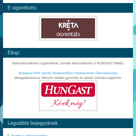
E-ügyintézés:
Étlap:
Intézményünkben a gyermekek, tanulók étkeztetéséért a HUNGAST felelős.
Budapest XVIII. kerület Pestszentlőrinc-Pestszentimre Önkormányzata
támogatásával az étkezés minden gyermek és tanuló számára ingyenes.
Legutóbbi bejegyzések
Ügyelet a nyári szünetben