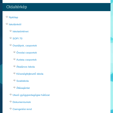
Oldaltérkép
Nyitólap
Iskolánkról
Iskolatörténet
SOFI 70
Osztályok, csoportok
Óvodai csoportok
Autista csoportok
Általános Iskola
Készségfejlesztő iskola
Szakiskola
Állásajánlat
Utazó gyógypedagógiai hálózat
Dokumentumok
Csengetési rend