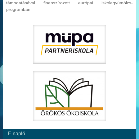
támogatásával finanszírozott európai iskolag
yümölcs-
programban.
E-napló