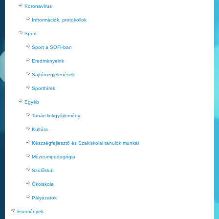
Koronavírus
Infrormációk, protokollok
Sport
Sport a SOFI-ban
Eredményeink
Sajtómegjelenések
Sporthírek
Egyéb
Tanári linkgyűjtemény
Kultúra
Készségfejlesztő és Szakiskolai tanulók munkái
Múzeumpedagógia
Szülőklub
Ökoiskola
Pályázatok
Események