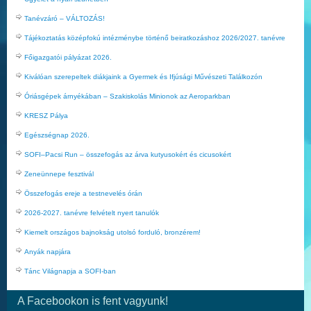
Tanévzáró – VÁLTOZÁS!
Tájékoztatás középfokú intézménybe történő beiratkozáshoz 2026/2027. tanévre
Főigazgatói pályázat 2026.
Kiválóan szerepeltek diákjaink a Gyermek és Ifjúsági Művészeti Találkozón
Óriásgépek árnyékában – Szakiskolás Minionok az Aeroparkban
KRESZ Pálya
Egészségnap 2026.
SOFI–Pacsi Run – összefogás az árva kutyusokért és cicusokért
Zeneünnepe fesztivál
Összefogás ereje a testnevelés órán
2026-2027. tanévre felvételt nyert tanulók
Kiemelt országos bajnokság utolsó forduló, bronzérem!
Anyák napjára
Tánc Világnapja a SOFI-ban
A Facebookon is fent vagyunk!