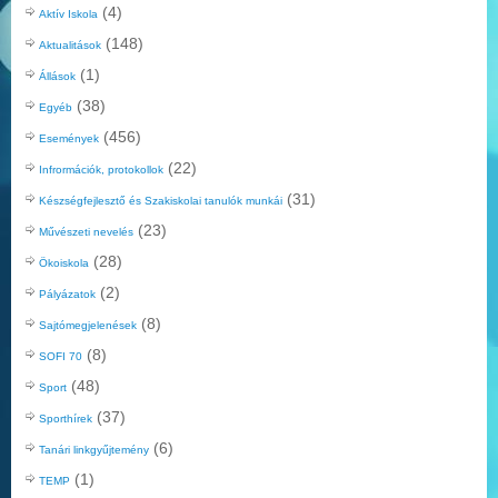
(4)
Aktív Iskola
(148)
Aktualitások
(1)
Állások
(38)
Egyéb
(456)
Események
(22)
Infrormációk, protokollok
(31)
Készségfejlesztő és Szakiskolai tanulók munkái
(23)
Művészeti nevelés
(28)
Ökoiskola
(2)
Pályázatok
(8)
Sajtómegjelenések
(8)
SOFI 70
(48)
Sport
(37)
Sporthírek
(6)
Tanári linkgyűjtemény
(1)
TEMP