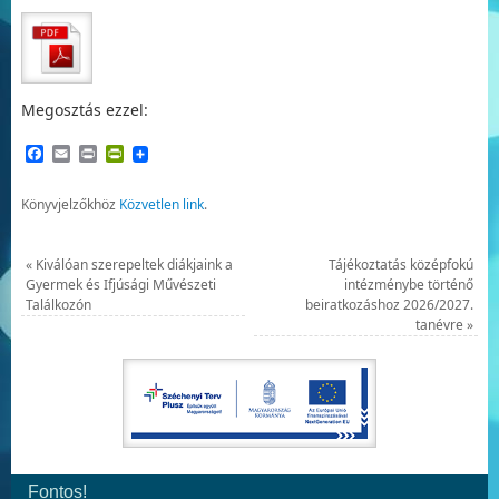
Megosztás ezzel:
Facebook
Email
Print
PrintFriendly
Könyvjelzőkhöz
Közvetlen link
.
«
Kiválóan szerepeltek diákjaink a
Tájékoztatás középfokú
Gyermek és Ifjúsági Művészeti
intézménybe történő
Találkozón
beiratkozáshoz 2026/2027.
tanévre
»
Fontos!