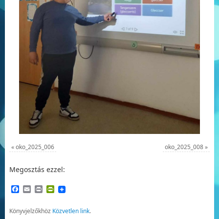
«
oko_2025_006
oko_2025_008
»
Megosztás ezzel:
Facebook
Email
Print
PrintFriendly
Könyvjelzőkhöz
Közvetlen link
.