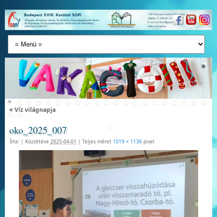
«
Víz világnapja
oko_2025_007
Írta:
|
Közzétéve
2025-04-01
|
Teljes méret
1019 × 1136
pixel