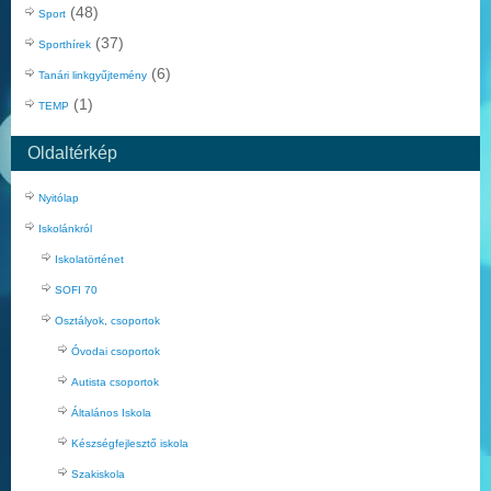
(48)
Sport
(37)
Sporthírek
(6)
Tanári linkgyűjtemény
(1)
TEMP
Oldaltérkép
Nyitólap
Iskolánkról
Iskolatörténet
SOFI 70
Osztályok, csoportok
Óvodai csoportok
Autista csoportok
Általános Iskola
Készségfejlesztő iskola
Szakiskola