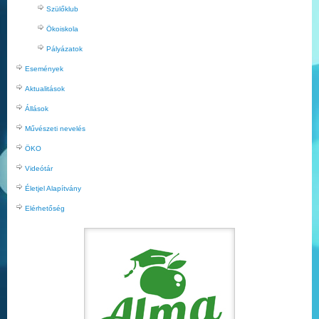
Szülőklub
Ökoiskola
Pályázatok
Események
Aktualitások
Állások
Művészeti nevelés
ÖKO
Videótár
Életjel Alapítvány
Elérhetőség