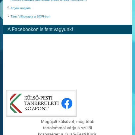
Anyák napjára
Tánc Világnapja a SOFI-ban
A Facebookon is fent vagyunk!
Megújult külsővel, még több
tartalommal várja a szülői
közösséget a Külső-Pesti Kurír.