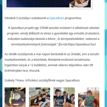
Iskolánk 5.osztálya csatlakozott a
SpaceBuzz
programhoz.
“A SpaceBuzz projekt egy STEAM tanulási módszert is alkalmazó oktatási
program, amely felkészíti és elviszi a gyerekeket egy virtuális űrutazásra,
miközben tudatosítja bennük a klíma-, és környezetvédelem, valamint a
természettudományok fontosságát.” (forrás:https://spacebuzz.hu/)
Az ötödik osztályosok a mai napon bontották ki az űrládát, ami a tanulói
munkafüzeteket, és a kísérletek, feladatok eszközeit tartalmazta.
Izgatottan várjuk a 12 küldetést, aminek sikeres teljesítése után VR
űrélményben lesz részünk.
Székely Tímea- űrfürkész osztályfőnök vagyis SpaceBoss