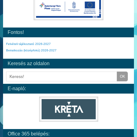
Fontos!
Felvételi tájékoztató 2026-2027
Beiratkozás (középfokú) 2026-2027
Keresés az oldalon
E-napló:
Office 365 belépés: