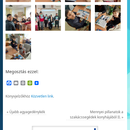
Megosztás ezzel:
Facebook
Email
Print
PrintFriendly
Könyvjelzőkhöz
Közvetlen link
.
«
Újabb agyagedénykék
Mennyei pillanatok a
szakácssegédek konyhájából II.
»