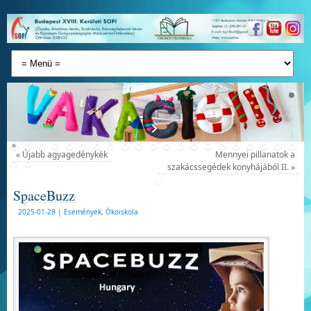
«
Újabb agyagedénykék
Mennyei pillanatok a
szakácssegédek konyhájából II.
»
SpaceBuzz
2025-01-28
|
Események
,
Ökoiskola