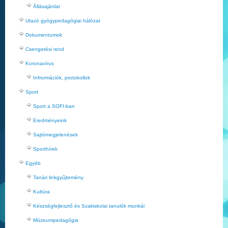
Állásajánlat
Utazó gyógypedagógiai hálózat
Dokumentumok
Csengetési rend
Koronavírus
Infrormációk, protokollok
Sport
Sport a SOFI-ban
Eredményeink
Sajtómegjelenések
Sporthírek
Egyéb
Tanári linkgyűjtemény
Kultúra
Készségfejlesztő és Szakiskolai tanulók munkái
Múzeumpedagógia