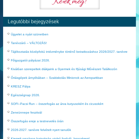
Legutóbbi bejegyzések
Ügyelet a nyári szünetben
Tanévzáró – VÁLTOZÁS!
Tájékoztatás középfokú intézménybe történő beiratkozáshoz 2026/2027. tanévre
Főigazgatói pályázat 2026.
Kiválóan szerepeltek diákjaink a Gyermek és Ifjúsági Művészeti Találkozón
Óriásgépek árnyékában – Szakiskolás Minionok az Aeroparkban
KRESZ Pálya
Egészségnap 2026.
SOFI–Pacsi Run – összefogás az árva kutyusokért és cicusokért
Zeneünnepe fesztivál
Összefogás ereje a testnevelés órán
2026-2027. tanévre felvételt nyert tanulók
Kiemelt országos bajnokság utolsó forduló, bronzérem!