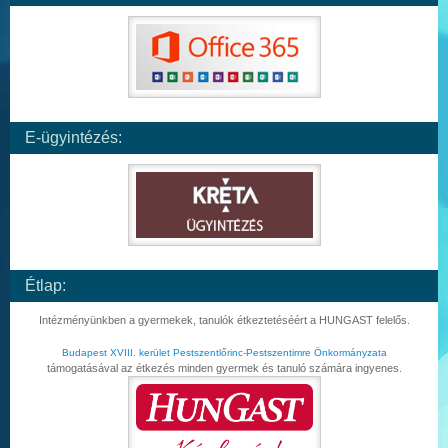
E-ügyintézés:
Étlap:
Intézményünkben a gyermekek, tanulók étkeztetéséért a HUNGAST felelős.
Budapest XVIII. kerület Pestszentlőrinc-Pestszentimre Önkormányzata
támogatásával az étkezés minden gyermek és tanuló számára ingyenes.