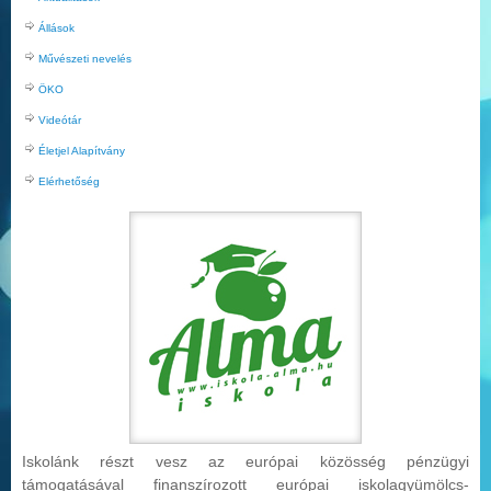
Állások
Művészeti nevelés
ÖKO
Videótár
Életjel Alapítvány
Elérhetőség
Iskolánk részt vesz az európai közösség pénzügyi
támogatásával finanszírozott európai iskolag
yümölcs-