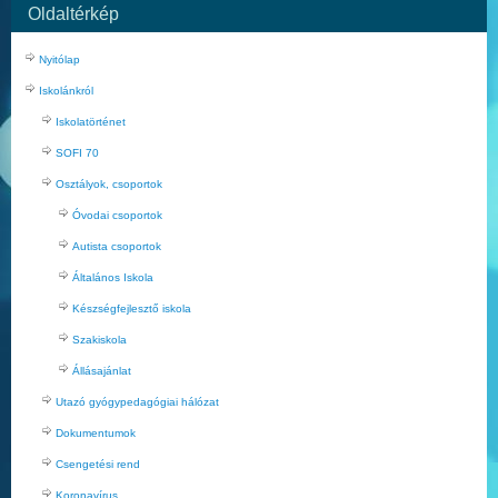
Oldaltérkép
Nyitólap
Iskolánkról
Iskolatörténet
SOFI 70
Osztályok, csoportok
Óvodai csoportok
Autista csoportok
Általános Iskola
Készségfejlesztő iskola
Szakiskola
Állásajánlat
Utazó gyógypedagógiai hálózat
Dokumentumok
Csengetési rend
Koronavírus