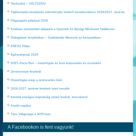
Tanévzáró – VÁLTOZÁS!
Tájékoztatás középfokú intézménybe történő beiratkozáshoz 2026/2027. tanévre
Főigazgatói pályázat 2026.
Kiválóan szerepeltek diákjaink a Gyermek és Ifjúsági Művészeti Találkozón
Óriásgépek árnyékában – Szakiskolás Minionok az Aeroparkban
KRESZ Pálya
Egészségnap 2026.
SOFI–Pacsi Run – összefogás az árva kutyusokért és cicusokért
Zeneünnepe fesztivál
Összefogás ereje a testnevelés órán
2026-2027. tanévre felvételt nyert tanulók
Kiemelt országos bajnokság utolsó forduló, bronzérem!
Anyák napjára
Tánc Világnapja a SOFI-ban
A Facebookon is fent vagyunk!