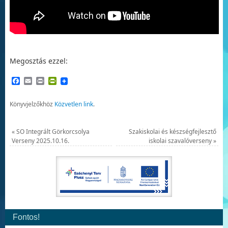
Megosztás ezzel:
Facebook
Email
Print
PrintFriendly
Könyvjelzőkhöz
Közvetlen link
.
«
SO Integrált Görkorcsolya
Szakiskolai és készségfejlesztő
Verseny 2025.10.16.
iskolai szavalóverseny
»
Fontos!