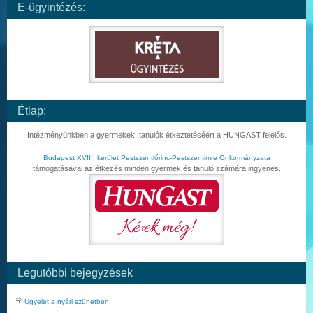
E-ügyintézés:
Étlap:
Intézményünkben a gyermekek, tanulók étkeztetéséért a HUNGAST felelős.
Budapest XVIII. kerület Pestszentlőrinc-Pestszentimre Önkormányzata
támogatásával az étkezés minden gyermek és tanuló számára ingyenes.
Legutóbbi bejegyzések
Ügyelet a nyári szünetben