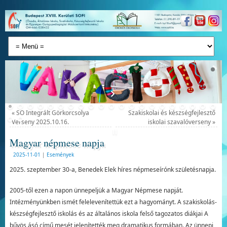
«
SO Integrált Görkorcsolya
Szakiskolai és készségfejlesztő
Verseny 2025.10.16.
iskolai szavalóverseny
»
Magyar népmese napja
2025-11-01
|
Események
2025. szeptember 30-a, Benedek Elek híres népmeseírónk születésnapja.
2005-től ezen a napon ünnepeljük a Magyar Népmese napját.
Intézményünkben ismét felelevenítettük ezt a hagyományt. A szakiskolás-
készségfejlesztő iskolás és az általános iskola felső tagozatos diákjai A
bűvös ásó című mesét jelenítették meg dramatikus formában. Az ünnepi