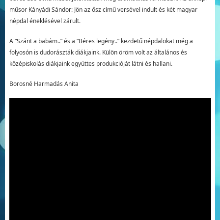
műsor Kányádi Sándor: Jön az ősz című versével indult és két magyar
népdal éneklésével zárult.
A “Szánt a babám..” és a “Béres legény..” kezdetű népdalokat még a
folyosón is dudorászták diákjaink. Külön öröm volt az általános és
középiskolás diákjaink együttes produkcióját látni és hallani.
Borosné Harmadás Anita