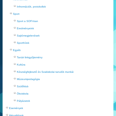
Infrormációk, protokollok
Sport
Sport a SOFI-ban
Eredményeink
Sajtómegjelenések
Sporthírek
Egyéb
Tanári linkgyűjtemény
Kultúra
Készségfejlesztő és Szakiskolai tanulók munkái
Múzeumpedagógia
Szülőklub
Ökoiskola
Pályázatok
Események
Aktualitások