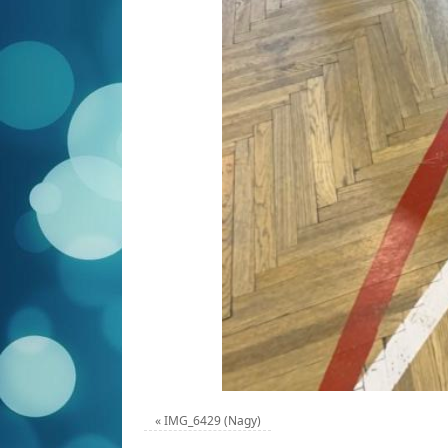
«
IMG_6429 (Nagy)