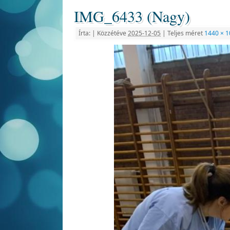
IMG_6433 (Nagy)
Írta:
|
Közzétéve
2025-12-05
|
Teljes méret
1440 × 