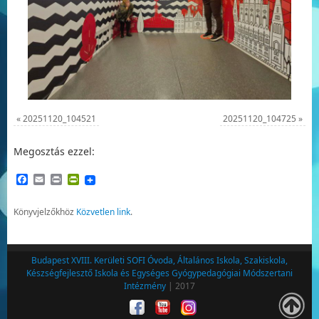
«
20251120_104521
20251120_104725
»
Megosztás ezzel:
Facebook
Email
Print
PrintFriendly
Könyvjelzőkhöz
Közvetlen link
.
Budapest XVIII. Kerületi SOFI Óvoda, Általános Iskola, Szakiskola,
Készségfejlesztő Iskola és Egységes Gyógypedagógiai Módszertani
Intézmény
| 2017