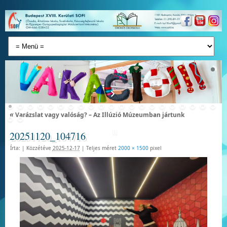
«
Varázslat vagy valóság? – Az Illúzió Múzeumban jártunk
20251120_104716
Írta:
|
Közzétéve
2025-12-17
|
Teljes méret
2000 × 1500
pixel