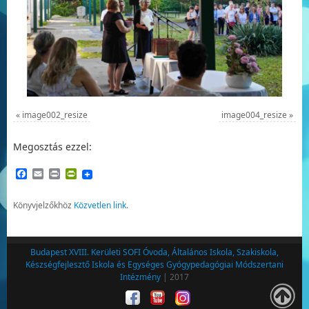
«
image002_resize
image004_resize
»
Megosztás ezzel:
Facebook
Email
Print
PrintFriendly
Könyvjelzőkhöz
Közvetlen link
.
Budapest XVIII. Kerületi SOFI Óvoda, Általános Iskola, Szakiskola,
Készségfejlesztő Iskola és Egységes Gyógypedagógiai Módszertani
Intézmény
| 2017