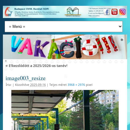
«
Elkezdődött a 2025/2026-os tanév!
image003_resize
Írta:
|
Közzétéve
2025-09-16
|
Teljes méret
3968 × 2976
pixel