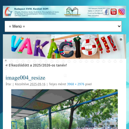
«
Elkezdődött a 2025/2026-os tanév!
image004_resize
Írta:
|
Közzétéve
2025-09-16
|
Teljes méret
3968 × 2976
pixel