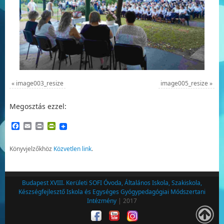
«
image003_resize
image005_resize
»
Megosztás ezzel:
Facebook
Email
Print
PrintFriendly
Könyvjelzőkhöz
Közvetlen link
.
Budapest XVIII. Kerületi SOFI Óvoda, Általános Iskola, Szakiskola,
Készségfejlesztő Iskola és Egységes Gyógypedagógiai Módszertani
Intézmény
| 2017