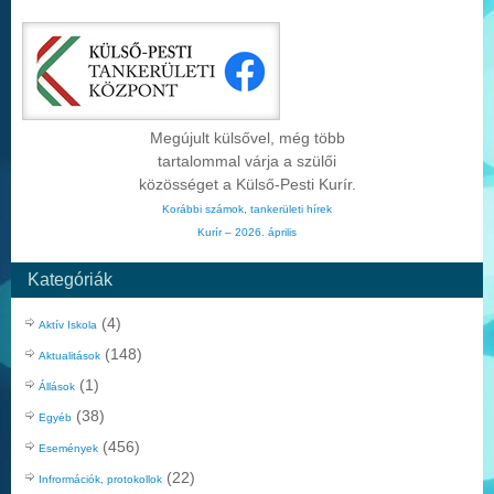
Megújult külsővel, még több
tartalommal várja a szülői
közösséget a Külső-Pesti Kurír.
Korábbi számok, tankerületi hírek
Kurír – 2026. április
Kategóriák
(4)
Aktív Iskola
(148)
Aktualitások
(1)
Állások
(38)
Egyéb
(456)
Események
(22)
Infrormációk, protokollok