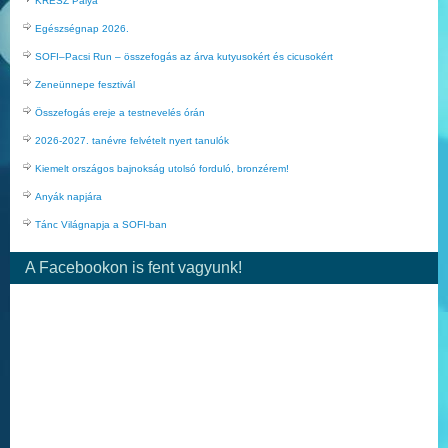
KRESZ Pálya
Egészségnap 2026.
SOFI–Pacsi Run – összefogás az árva kutyusokért és cicusokért
Zeneünnepe fesztivál
Összefogás ereje a testnevelés órán
2026-2027. tanévre felvételt nyert tanulók
Kiemelt országos bajnokság utolsó forduló, bronzérem!
Anyák napjára
Tánc Világnapja a SOFI-ban
A Facebookon is fent vagyunk!