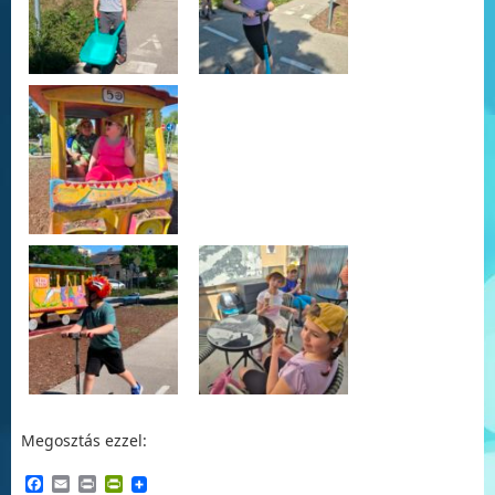
Megosztás ezzel:
Facebook
Email
Print
PrintFriendly