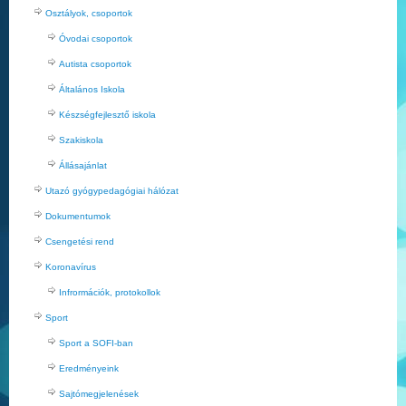
Osztályok, csoportok
Óvodai csoportok
Autista csoportok
Általános Iskola
Készségfejlesztő iskola
Szakiskola
Állásajánlat
Utazó gyógypedagógiai hálózat
Dokumentumok
Csengetési rend
Koronavírus
Infrormációk, protokollok
Sport
Sport a SOFI-ban
Eredményeink
Sajtómegjelenések