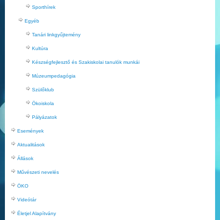
Sporthírek
Egyéb
Tanári linkgyűjtemény
Kultúra
Készségfejlesztő és Szakiskolai tanulók munkái
Múzeumpedagógia
Szülőklub
Ökoiskola
Pályázatok
Események
Aktualitások
Állások
Művészeti nevelés
ÖKO
Videótár
Életjel Alapítvány