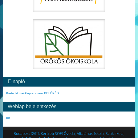
E-napló
Kréta Iskolai Alaprendszer BELÉPÉS
Weblap bejelentkezés
Itt!
Budapest XVIII. Kerületi SOFI Óvoda, Általános Iskola, Szakiskola,