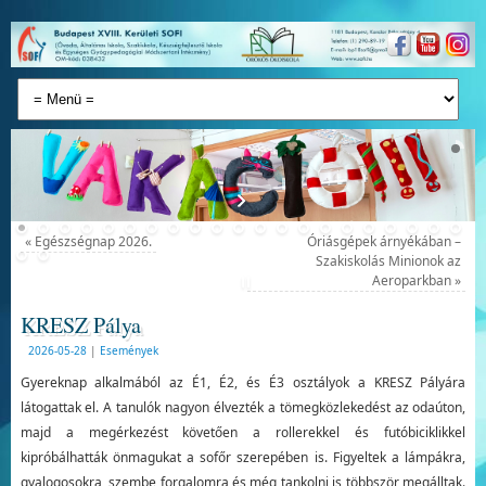
«
Egészségnap 2026.
Óriásgépek árnyékában –
Szakiskolás Minionok az
Aeroparkban
»
KRESZ Pálya
2026-05-28
|
Események
Gyereknap alkalmából az É1, É2, és É3 osztályok a KRESZ Pályára
látogattak el. A tanulók nagyon élvezték a tömegközlekedést az odaúton,
majd a megérkezést követően a rollerekkel és futóbiciklikkel
kipróbálhatták önmagukat a sofőr szerepében is. Figyeltek a lámpákra,
gyalogosokra, szembe forgalomra és még tankolni is többször megálltak.