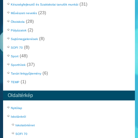
(31)
Készségfejlesztő és Szakiskolai tanulók munkái
(23)
Művészeti nevelés
(28)
Ökoiskola
(2)
Pályázatok
(8)
Sajtómegjelenések
(8)
SOFI 70
(48)
Sport
(37)
Sporthírek
(6)
Tanári linkgyűjtemény
(1)
TEMP
Oldaltérkép
Nyitólap
Iskolánkról
Iskolatörténet
SOFI 70