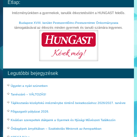
Étlap:
Intézményünkben a gyermekek, tanulók étkeztetéséért a HUNGAST felelős.
Budapest XVIII. kerület Pestszentlőrinc-Pestszentimre Önkormányzata
támogatásával az étkezés minden gyermek és tanuló számára ingyenes.
Legutóbbi bejegyzések
Ügyelet a nyári szünetben
Tanévzáró – VÁLTOZÁS!
Tájékoztatás középfokú intézménybe történő beiratkozáshoz 2026/2027. tanévre
Főigazgatói pályázat 2026.
Kiválóan szerepeltek diákjaink a Gyermek és Ifjúsági Művészeti Találkozón
Óriásgépek árnyékában – Szakiskolás Minionok az Aeroparkban