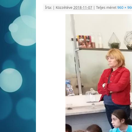
Írta:
|
Közzétéve
2018-11-07
|
Teljes méret
960 × 96