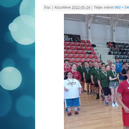
Írta:
|
Közzétéve
2022-05-24
|
Teljes méret
960 × 54