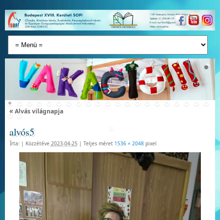
«
Alvás világnapja
alvós5
Írta:
|
Közzétéve
2023-04-25
|
Teljes méret
1536 × 2048
pixel