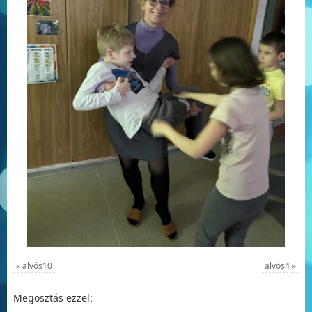
«
alvós10
alvós4
»
Megosztás ezzel: