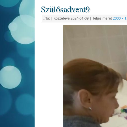
Szülősadvent9
Írta:
|
Közzétéve
2024-01-09
|
Teljes méret
2000 × 