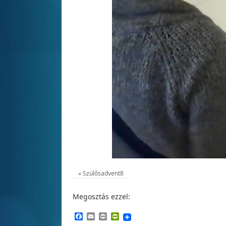
«
Szülősadvent8
Megosztás ezzel:
Facebook
Email
Print
PrintFriendly