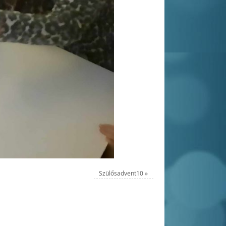
Szülősadvent10
»