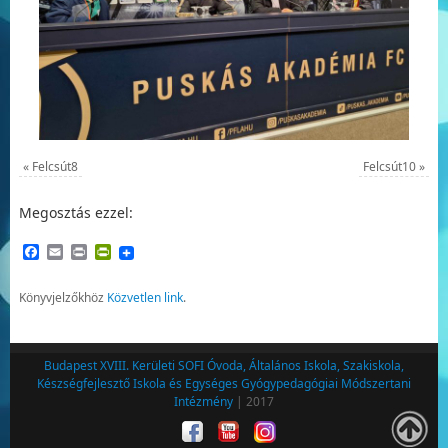
«
Felcsút8
Felcsút10
»
Megosztás ezzel:
Facebook
Email
Print
PrintFriendly
Könyvjelzőkhöz
Közvetlen link
.
Budapest XVIII. Kerületi SOFI Óvoda, Általános Iskola, Szakiskola,
Készségfejlesztő Iskola és Egységes Gyógypedagógiai Módszertani
Intézmény
| 2017