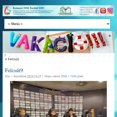
«
Felcsút
Felcsút9
Írta:
|
Közzétéve
2024-10-27
|
Teljes méret
2040 × 1530
pixel