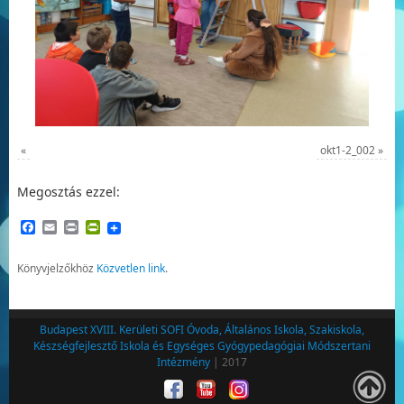
«
okt1-2_002
»
Megosztás ezzel:
Facebook
Email
Print
PrintFriendly
Könyvjelzőkhöz
Közvetlen link
.
Budapest XVIII. Kerületi SOFI Óvoda, Általános Iskola, Szakiskola,
Készségfejlesztő Iskola és Egységes Gyógypedagógiai Módszertani
Intézmény
| 2017