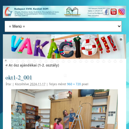
«
Az ősz ajándékai (1-2. osztály)
okt1-2_001
Írta:
|
Közzétéve
2024-11-17
|
Teljes méret
960 × 720
pixel