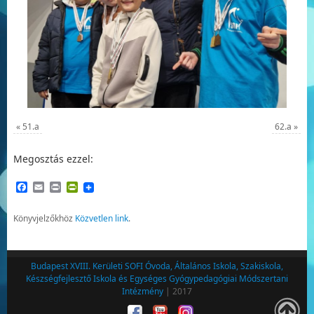
«
51.a
62.a
»
Megosztás ezzel:
Facebook
Email
Print
PrintFriendly
Könyvjelzőkhöz
Közvetlen link
.
Budapest XVIII. Kerületi SOFI Óvoda, Általános Iskola, Szakiskola,
Készségfejlesztő Iskola és Egységes Gyógypedagógiai Módszertani
Intézmény
| 2017