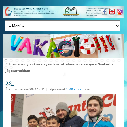
«
Speciális gyorskorcsolyázók szintfelmérő versenye a Gyakorló
Jégcsarnokban
58_
Írta:
|
Közzétéve
2024-12-11
|
Teljes méret
2048 × 1491
pixel