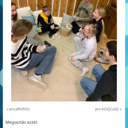
«
pro-JdN3fv5s
pro-KZxQCuQ2
»
Megosztás ezzel: