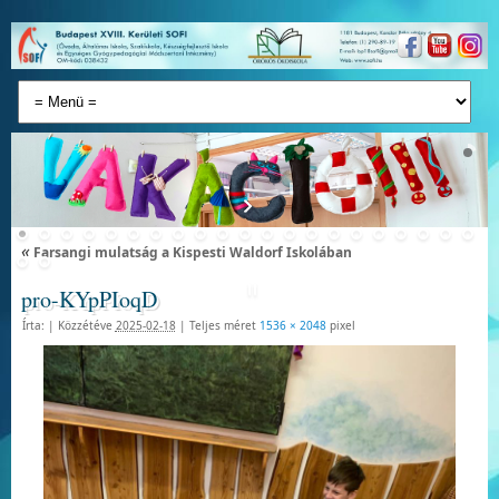
«
Farsangi mulatság a Kispesti Waldorf Iskolában
pro-KYpPIoqD
Írta:
|
Közzétéve
2025-02-18
|
Teljes méret
1536 × 2048
pixel