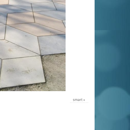
smart
»