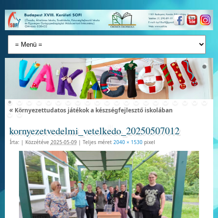
«
Környezettudatos játékok a készségfejlesztő iskolában
kornyezetvedelmi_vetelkedo_20250507012
Írta:
|
Közzétéve
2025-05-09
|
Teljes méret
2040 × 1530
pixel