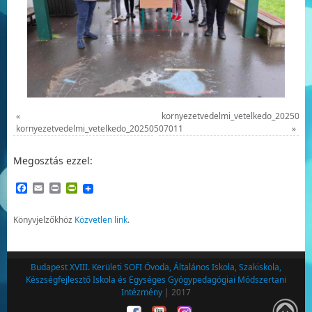
«
kornyezetvedelmi_vetelkedo_2025050
kornyezetvedelmi_vetelkedo_20250507011
»
Megosztás ezzel:
Facebook
Email
Print
PrintFriendly
Könyvjelzőkhöz
Közvetlen link
.
Budapest XVIII. Kerületi SOFI Óvoda, Általános Iskola, Szakiskola,
Készségfejlesztő Iskola és Egységes Gyógypedagógiai Módszertani
Intézmény
| 2017