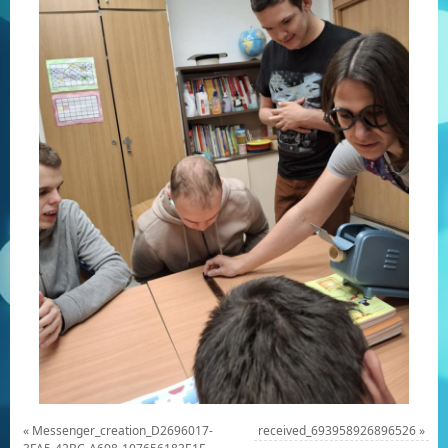
«
Messenger_creation_D2696017-
received_693958926896526
»