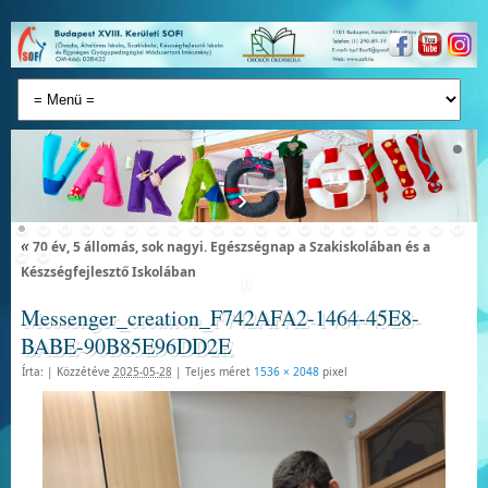
«
70 év, 5 állomás, sok nagyi. Egészségnap a Szakiskolában és a
Készségfejlesztő Iskolában
Messenger_creation_F742AFA2-1464-45E8-
BABE-90B85E96DD2E
Írta:
|
Közzétéve
2025-05-28
|
Teljes méret
1536 × 2048
pixel