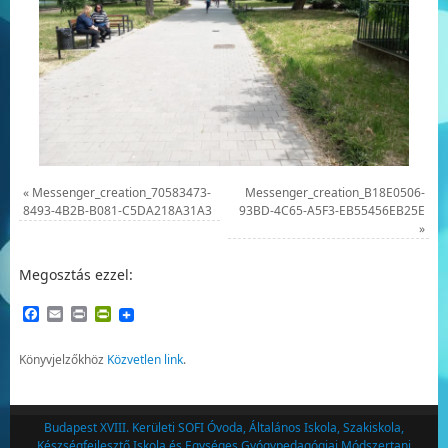
«
Messenger_creation_70583473-
Messenger_creation_B18E0506-
8493-4B2B-B081-C5DA218A31A3
93BD-4C65-A5F3-EB55456EB25E
»
Megosztás ezzel:
Facebook
Email
Print
PrintFriendly
Könyvjelzőkhöz
Közvetlen link
.
Budapest XVIII. Kerületi SOFI Óvoda, Általános Iskola, Szakiskola,
Készségfejlesztő Iskola és Egységes Gyógypedagógiai Módszertani