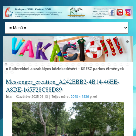
«
Rollerekkel a szabályos közlekedésért – KRESZ parkos élmények
Messenger_creation_A242EBB2-4B14-46EE-
A8DE-165F28C88D89
Írta:
|
Közzétéve
2025-06-13
|
Teljes méret
2048 × 1536
pixel