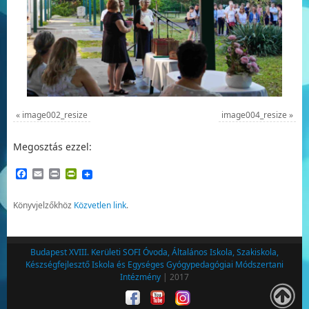
«
image002_resize
image004_resize
»
Megosztás ezzel:
Facebook
Email
Print
PrintFriendly
Könyvjelzőkhöz
Közvetlen link
.
Budapest XVIII. Kerületi SOFI Óvoda, Általános Iskola, Szakiskola,
Készségfejlesztő Iskola és Egységes Gyógypedagógiai Módszertani
Intézmény
| 2017