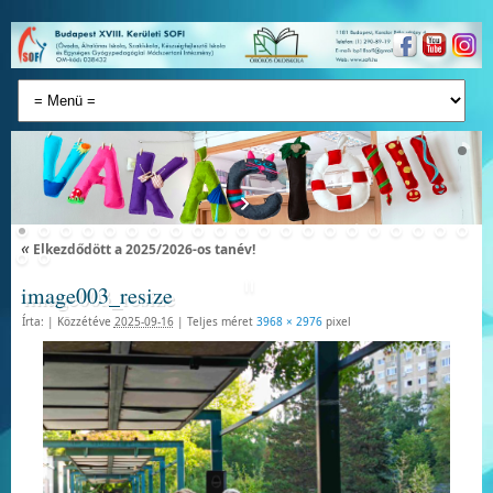
«
Elkezdődött a 2025/2026-os tanév!
image003_resize
Írta:
|
Közzétéve
2025-09-16
|
Teljes méret
3968 × 2976
pixel