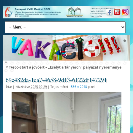
«
Tesco-Start a jövőért – „Esélyt a Tányéron” pályázat nyereménye
69c482da-1ca7-4658-9d13-6122df147291
Írta:
|
Közzétéve
2025-09-29
|
Teljes méret
1536 × 2048
pixel