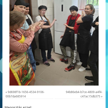
«
9d698f1b-1656-4534-9106-
94b86eb4-b7ce-4809-a4f4-
00b7da685914
c47ac15db375
»
Megosztás ezzel: