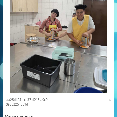
«
a25d4241-cd37-4215-a0c0-
»
393b22645b9d
Megosztás ezzel: