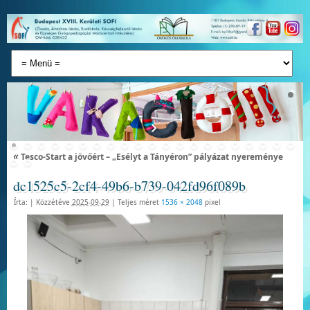
«
Tesco-Start a jövőért – „Esélyt a Tányéron” pályázat nyereménye
dc1525c5-2cf4-49b6-b739-042fd96f089b
Írta:
|
Közzétéve
2025-09-29
|
Teljes méret
1536 × 2048
pixel