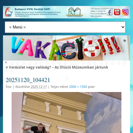
«
Varázslat vagy valóság? – Az Illúzió Múzeumban jártunk
20251120_104421
Írta:
|
Közzétéve
2025-12-17
|
Teljes méret
2000 × 1500
pixel