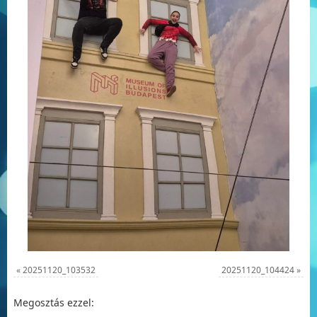
«
20251120_103532
20251120_104424
»
Megosztás ezzel: