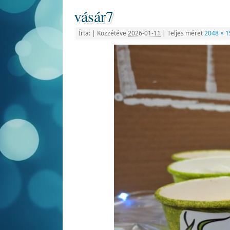
vásár7
Írta:
|
Közzétéve
2026-01-11
|
Teljes méret
2048 × 