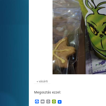
«
vásár6
Megosztás ezzel:
Facebook
Email
Print
PrintFriendly