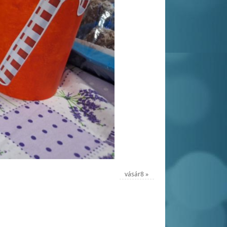
vásár8
»