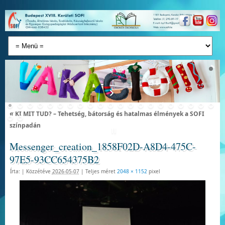
«
KI MIT TUD? – Tehetség, bátorság és hatalmas élmények a SOFI
színpadán
Messenger_creation_1858F02D-A8D4-475C-
97E5-93CC654375B2
Írta:
|
Közzétéve
2026-05-07
|
Teljes méret
2048 × 1152
pixel