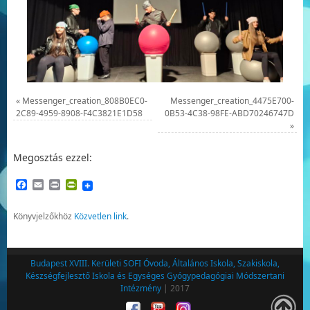
«
Messenger_creation_808B0EC0-
Messenger_creation_4475E700-
2C89-4959-8908-F4C3821E1D58
0B53-4C38-98FE-ABD70246747D
»
Megosztás ezzel:
Facebook
Email
Print
PrintFriendly
Könyvjelzőkhöz
Közvetlen link
.
Budapest XVIII. Kerületi SOFI Óvoda, Általános Iskola, Szakiskola,
Készségfejlesztő Iskola és Egységes Gyógypedagógiai Módszertani
Intézmény
| 2017