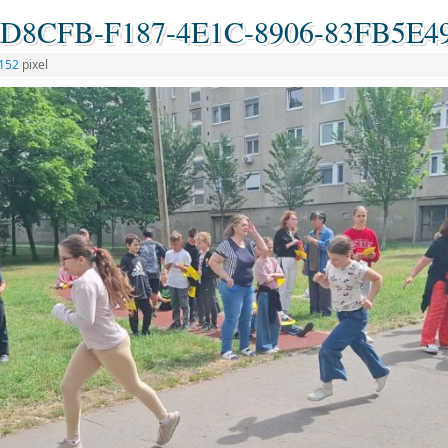
36D8CFB-F187-4E1C-8906-83FB5E4
1152
pixel