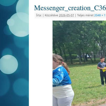
Messenger_creation_C
Írta:
|
Közzétéve
2026-05-07
|
Teljes méret
2048 × 