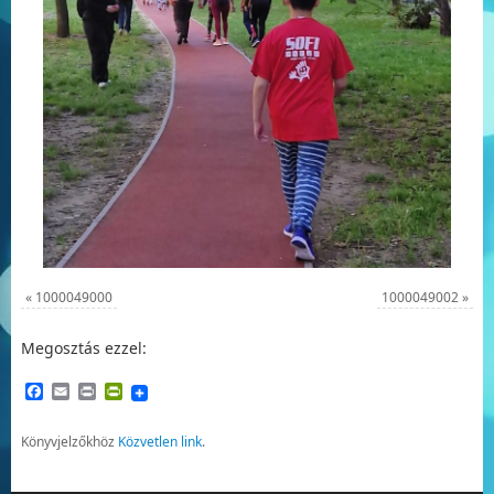
«
1000049000
1000049002
»
Megosztás ezzel:
Facebook
Email
Print
PrintFriendly
Könyvjelzőkhöz
Közvetlen link
.