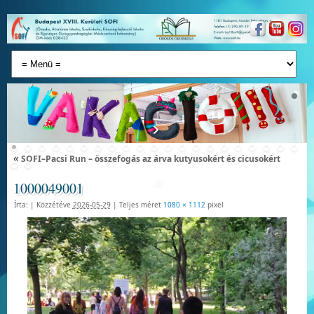
«
SOFI–Pacsi Run – összefogás az árva kutyusokért és cicusokért
1000049001
Írta:
|
Közzétéve
2026-05-29
|
Teljes méret
1080 × 1112
pixel