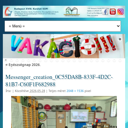
«
Egészségnap 2026.
Messenger_creation_0C55DA8B-833F-4D2C-
81B7-C60F1F682988
Írta:
|
Közzétéve
2026-05-28
|
Teljes méret
2048 × 1536
pixel