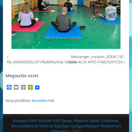
«
Messenger_creation_3DEAC15C-
file_000000005cc071f8a88f4a9cbc1b8a4a
2234-4C2F-AF55-F76825D97CE6
»
Megosztás ezzel:
Facebook
Email
Print
PrintFriendly
Könyvjelzőkhöz
Közvetlen link
.
Budapest XVIII. Kerületi SOFI Óvoda, Általános Iskola, Szakiskola,
Készségfejlesztő Iskola és Egységes Gyógypedagógiai Módszertani
Intézmény
| 2017