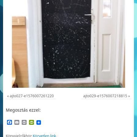
«
ajto027-e1576007261220
ajto029-e1576007218815
»
Megosztás ezzel:
Facebook
Email
Print
PrintFriendly
Könyvjelzőkhöz
Közvetlen link
.