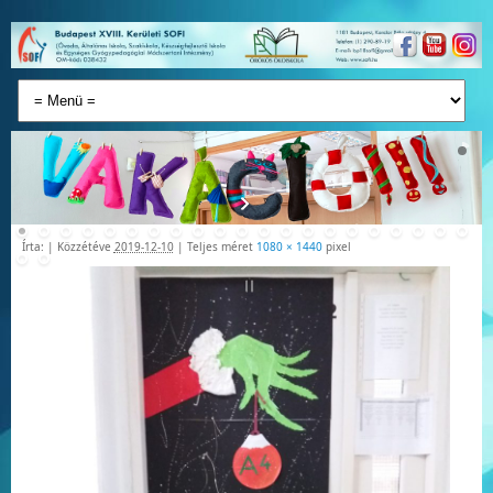
Írta:
|
Közzétéve
2019-12-10
|
Teljes méret
1080 × 1440
pixel