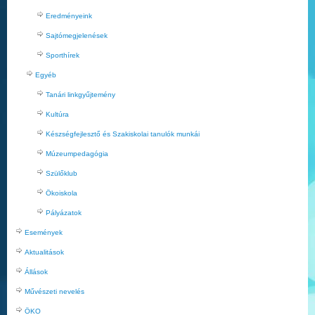
Eredményeink
Sajtómegjelenések
Sporthírek
Egyéb
Tanári linkgyűjtemény
Kultúra
Készségfejlesztő és Szakiskolai tanulók munkái
Múzeumpedagógia
Szülőklub
Ökoiskola
Pályázatok
Események
Aktualitások
Állások
Művészeti nevelés
ÖKO