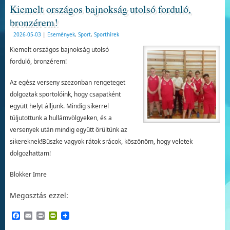
Kiemelt országos bajnokság utolsó forduló,
bronzérem!
2026-05-03
|
Események
,
Sport
,
Sporthírek
Kiemelt országos bajnokság utolsó
forduló, bronzérem!
Az egész verseny szezonban rengeteget
dolgoztak sportolóink, hogy csapatként
együtt helyt álljunk. Mindig sikerrel
túljutottunk a hullámvölgyeken, és a
versenyek után mindig együtt örültünk az
sikereknek!Büszke vagyok rátok srácok, köszönöm, hogy veletek
dolgozhattam!
Blokker Imre
Megosztás ezzel:
Facebook
Email
Print
PrintFriendly