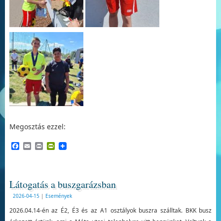
Megosztás ezzel:
Facebook
Email
Print
PrintFriendly
Látogatás a buszgarázsban
2026-04-15
|
Események
2026.04.14-én az É2, É3 és az A1 osztályok buszra szálltak. BKK busz