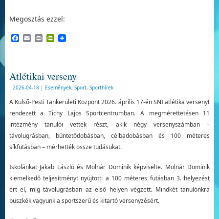
Megosztás ezzel:
Facebook
Email
Print
PrintFriendly
Atlétikai verseny
2026-04-18
|
Események
,
Sport
,
Sporthírek
A Külső-Pesti Tankerületi Központ 2026. április 17-én SNI atlétika versenyt
rendezett a Tichy Lajos Sportcentrumban. A megmérettetésen 11
intézmény tanulói vettek részt, akik négy versenyszámban –
távolugrásban, büntetődobásban, célbadobásban és 100 méteres
síkfutásban – mérhették össze tudásukat.
Iskolánkat Jakab László és Molnár Dominik képviselte. Molnár Dominik
kiemelkedő teljesítményt nyújtott: a 100 méteres futásban 3. helyezést
ért el, míg távolugrásban az első helyen végzett. Mindkét tanulónkra
büszkék vagyunk a sportszerű és kitartó versenyzésért.