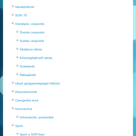
Iskolatörténet
SOFI 70
Osztályok, csoportok
Óvodai csoportok
Autista csoportok
Általános Iskola
Készségfejlesztő iskola
Szakiskola
Állásajánlat
Utazó gyógypedagógiai hálózat
Dokumentumok
Csengetési rend
Koronavírus
Infrormációk, protokollok
Sport
Sport a SOFI-ban