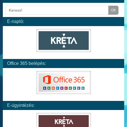
E-napló:
Office 365 belépés:
E-ügyintézés: