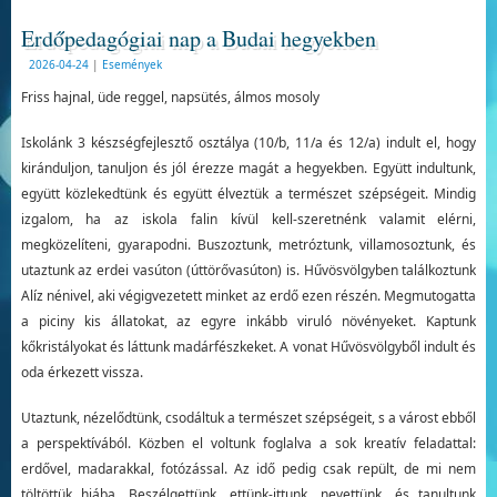
Erdőpedagógiai nap a Budai hegyekben
2026-04-24
|
Események
Friss hajnal, üde reggel, napsütés, álmos mosoly
Iskolánk 3 készségfejlesztő osztálya (10/b, 11/a és 12/a) indult el, hogy
kiránduljon, tanuljon és jól érezze magát a hegyekben. Együtt indultunk,
együtt közlekedtünk és együtt élveztük a természet szépségeit. Mindig
izgalom, ha az iskola falin kívül kell-szeretnénk valamit elérni,
megközelíteni, gyarapodni. Buszoztunk, metróztunk, villamosoztunk, és
utaztunk az erdei vasúton (úttörővasúton) is. Hűvösvölgyben találkoztunk
Alíz nénivel, aki végigvezetett minket az erdő ezen részén. Megmutogatta
a piciny kis állatokat, az egyre inkább viruló növényeket. Kaptunk
kőkristályokat és láttunk madárfészkeket. A vonat Hűvösvölgyből indult és
oda érkezett vissza.
Utaztunk, nézelődtünk, csodáltuk a természet szépségeit, s a várost ebből
a perspektívából. Közben el voltunk foglalva a sok kreatív feladattal:
erdővel, madarakkal, fotózással. Az idő pedig csak repült, de mi nem
töltöttük hiába. Beszélgettünk, ettünk-ittunk, nevettünk, és tanultunk