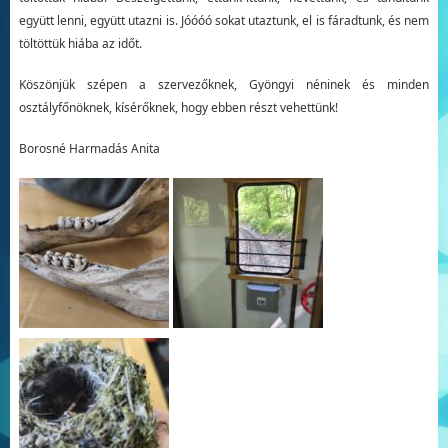
együtt lenni, együtt utazni is. Jóóóó sokat utaztunk, el is fáradtunk, és nem
töltöttük hiába az időt.
Köszönjük szépen a szervezőknek, Gyöngyi néninek és minden
osztályfőnöknek, kísérőknek, hogy ebben részt vehettünk!
Borosné Harmadás Anita