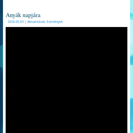
Anyák napjára
2026-05-03
|
Aktualitások
,
Események