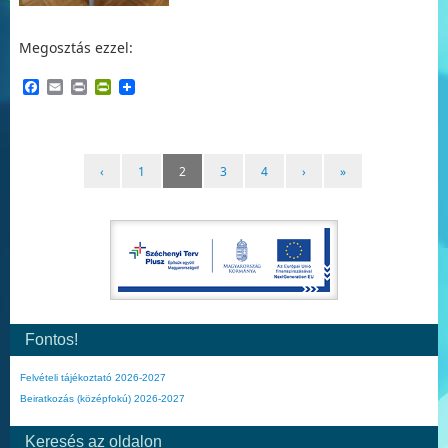
Megosztás ezzel:
Facebook
Email
Print
PrintFriendly
‹
1
2
3
4
›
»
Fontos!
Felvételi tájékoztató 2026-2027
Beiratkozás (középfokú) 2026-2027
Keresés az oldalon