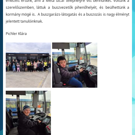
érkezett értünk, ami a Méta utcai telephelyre vitt bennünket. Voltunk a
szerelőüzemben, láttuk a buszvezetők pihenőhelyét, és beülhettünk a
kormány mögé is. A buszgarázs-látogatás és a buszozás is nagy élményt
jelentett tanulóinknak.
Pichler Klára