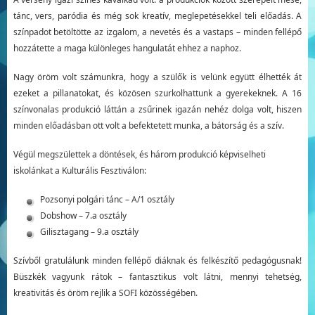
tánc, vers, paródia és még sok kreatív, meglepetésekkel teli előadás. A
színpadot betöltötte az izgalom, a nevetés és a vastaps – minden fellépő
hozzátette a maga különleges hangulatát ehhez a naphoz.
Nagy öröm volt számunkra, hogy a szülők is velünk együtt élhették át
ezeket a pillanatokat, és közösen szurkolhattunk a gyerekeknek. A 16
színvonalas produkció láttán a zsűrinek igazán nehéz dolga volt, hiszen
minden előadásban ott volt a befektetett munka, a bátorság és a szív.
Végül megszülettek a döntések, és három produkció képviselheti
iskolánkat a Kulturális Fesztiválon:
Pozsonyi polgári tánc – A/1 osztály
Dobshow – 7.a osztály
Gilisztagang – 9.a osztály
Szívből gratulálunk minden fellépő diáknak és felkészítő pedagógusnak!
Büszkék vagyunk rátok – fantasztikus volt látni, mennyi tehetség,
kreativitás és öröm rejlik a SOFI közösségében.