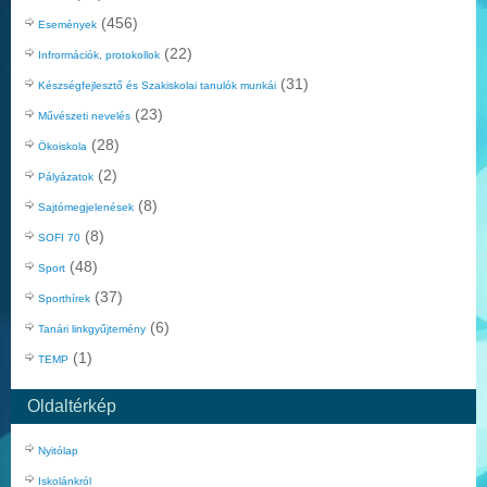
(456)
Események
(22)
Infrormációk, protokollok
(31)
Készségfejlesztő és Szakiskolai tanulók munkái
(23)
Művészeti nevelés
(28)
Ökoiskola
(2)
Pályázatok
(8)
Sajtómegjelenések
(8)
SOFI 70
(48)
Sport
(37)
Sporthírek
(6)
Tanári linkgyűjtemény
(1)
TEMP
Oldaltérkép
Nyitólap
Iskolánkról