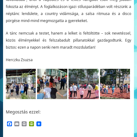
fokozta az élményt. A foglalkozáson igazi stílusparádéban volt részünk: a
néptánc lendülete, a country vidámsága, a salsa ritmusa és a disco
pörgése mind-mind megmozgatta a gyerekeket.
A tánc nemcsak a testet, hanem a lelket is feltöltötte – sok nevetéssel,
közös élményekkel és felszabadult pillanatokkal gazdagodtunk. Egy
biztos: ezen a napon senki nem maradt mozdulatlan!
Herczku Zsuzsa
Megosztás ezzel:
Facebook
Email
Print
PrintFriendly