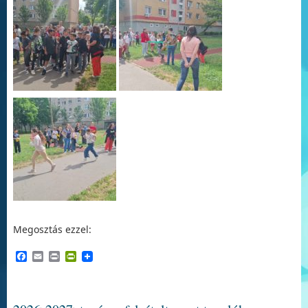
Megosztás ezzel:
Facebook
Email
Print
PrintFriendly