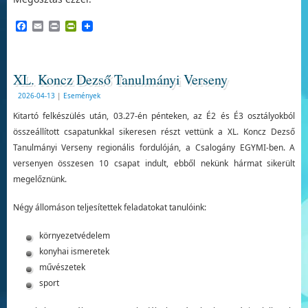
Facebook
Email
Print
PrintFriendly
XL. Koncz Dezső Tanulmányi Verseny
2026-04-13
|
Események
Kitartó felkészülés után, 03.27-én pénteken, az É2 és É3 osztályokból
összeállított csapatunkkal sikeresen részt vettünk a XL. Koncz Dezső
Tanulmányi Verseny regionális fordulóján, a Csalogány EGYMI-ben. A
versenyen összesen 10 csapat indult, ebből nekünk hármat sikerült
megelőznünk.
Négy állomáson teljesítettek feladatokat tanulóink:
környezetvédelem
konyhai ismeretek
művészetek
sport