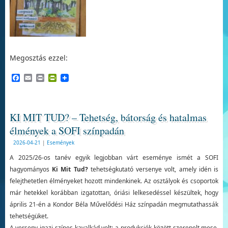
Megosztás ezzel:
Facebook
Email
Print
PrintFriendly
KI MIT TUD? – Tehetség, bátorság és hatalmas
élmények a SOFI színpadán
2026-04-21
|
Események
A 2025/26-os tanév egyik legjobban várt eseménye ismét a SOFI
hagyományos
Ki Mit Tud?
tehetségkutató versenye volt, amely idén is
felejthetetlen élményeket hozott mindenkinek. Az osztályok és csoportok
már hetekkel korábban izgatottan, óriási lelkesedéssel készültek, hogy
április 21-én a Kondor Béla Művelődési Ház színpadán megmutathassák
tehetségüket.
A verseny igazi színes kavalkád volt: a produkciók között szerepelt mese,