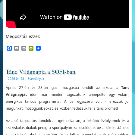
Megosztás ezzel:
Facebook
Email
Print
PrintFriendly
Tánc Világnapja a SOFI-ban
2026-04-28
|
Események
Április 27-én és 28-án igazi mozgásba lendült az iskola: a
Tánc
Világnapját
idén már minden tagozatunk ünnepelte egy vidám,
energikus táncos programmal. A cél egyszerű volt – érezzük jól
magunkat, mozogjunk sokat, és közben fedezzük fel a tánc örömét!
Az alsó tagozatos tanulók a Liget udvarán, a felsőbb évfolyamok és a
szakiskolás diákok pedig a sportpályán kapcsolódtak be a közös „táncos
kavalkádba”, ahol a napsütés és a lelkes hangulat csak még jobban