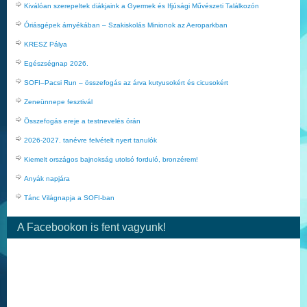
Kiválóan szerepeltek diákjaink a Gyermek és Ifjúsági Művészeti Találkozón
Óriásgépek árnyékában – Szakiskolás Minionok az Aeroparkban
KRESZ Pálya
Egészségnap 2026.
SOFI–Pacsi Run – összefogás az árva kutyusokért és cicusokért
Zeneünnepe fesztivál
Összefogás ereje a testnevelés órán
2026-2027. tanévre felvételt nyert tanulók
Kiemelt országos bajnokság utolsó forduló, bronzérem!
Anyák napjára
Tánc Világnapja a SOFI-ban
A Facebookon is fent vagyunk!