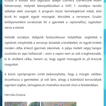
Ezúttal a Kondor alsó tagozatos diákjai számára szerveztünk vidám
futóversenyt, melynek lebonyolításában a SOFI 7. osztályos tanulói
vállaltak aktív szerepet. A program közös bemelegítéssel indult, ahol
kicsik és nagyok együtt mozogtak, készültek a versenyre. Ezután
évfolyamonként sorakoztak fel a gyerekek a rajtvonalhoz, izgatottan
várva a startot.
Hetedik osztályos diákjaink fantasztikusan helytálltak: segítettek a
rajtoknál, irányították a versenyt, biztatták a kisebbeket, és együtt örültek
minden célba érkező gyermek sikerének. A pálya mellett végig hangos
szurkolás és taps hallatszott – ezen a napon nem az volt a legfontosabb,
ki ér elsőként célba, hanem az, hogy együtt mozogjunk és jól érezzük
magunkat.
A közös sportprogram ismét bebizonyította, hogy a mozgás valóban
összehozza a gyerekeket. Jó volt látni, ahogy a különböző korosztályok
egymást segítve, támogatva és motiválva vesznek részt a feladatokban.
Herczku Zsuzsa