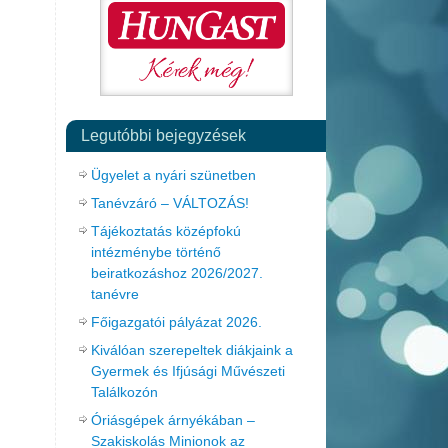
Legutóbbi bejegyzések
Ügyelet a nyári szünetben
Tanévzáró – VÁLTOZÁS!
Tájékoztatás középfokú
intézménybe történő
beiratkozáshoz 2026/2027.
tanévre
Főigazgatói pályázat 2026.
Kiválóan szerepeltek diákjaink a
Gyermek és Ifjúsági Művészeti
Találkozón
Óriásgépek árnyékában –
Szakiskolás Minionok az