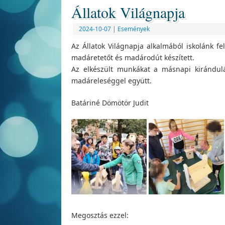
Állatok Világnapja
2024-10-07
|
Események
Az Állatok Világnapja alkalmából iskolánk fe
madáretetőt és madárodút készített.
Az elkészült munkákat a másnapi kirándulá
madáreleséggel együtt.
Batáriné Dömötör Judit
Megosztás ezzel: