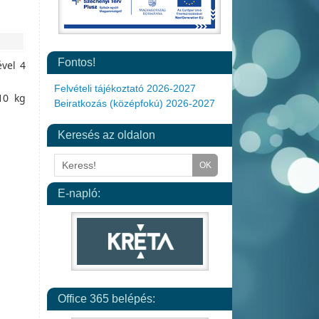
Fontos!
ével 4
Felvételi tájékoztató 2026-2027
10 kg
Beiratkozás (középfokú) 2026-2027
Keresés az oldalon
E-napló:
Office 365 belépés: