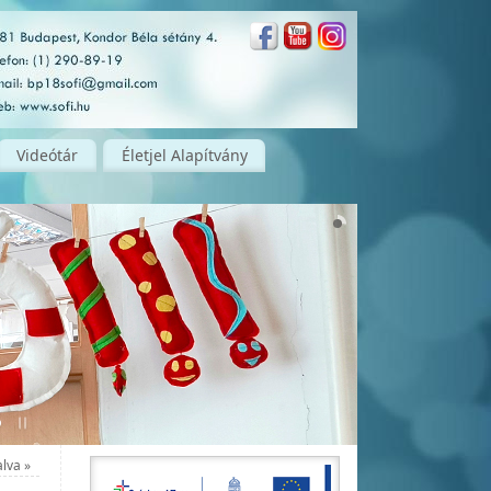
Videótár
Életjel Alapítvány
alva
»