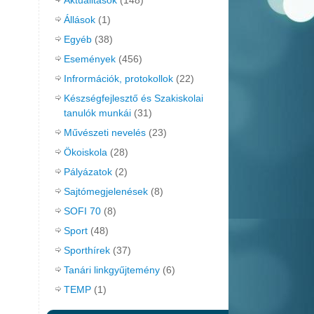
Aktualitások
(148)
Állások
(1)
Egyéb
(38)
Események
(456)
Infrormációk, protokollok
(22)
Készségfejlesztő és Szakiskolai
tanulók munkái
(31)
Művészeti nevelés
(23)
Ökoiskola
(28)
Pályázatok
(2)
Sajtómegjelenések
(8)
SOFI 70
(8)
Sport
(48)
Sporthírek
(37)
Tanári linkgyűjtemény
(6)
TEMP
(1)