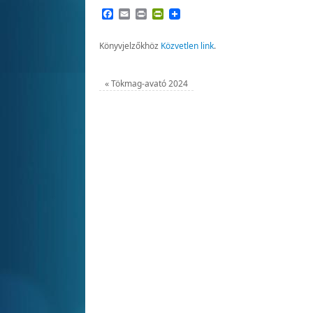
Facebook
Email
Print
PrintFriendly
Könyvjelzőkhöz
Közvetlen link
.
«
Tökmag-avató 2024