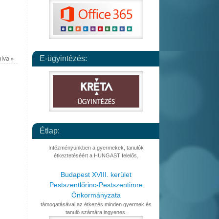
alva
»
E-ügyintézés:
Étlap:
Intézményünkben a gyermekek, tanulók
étkeztetéséért a HUNGAST felelős.
Budapest XVIII. kerület
Pestszentlőrinc-Pestszentimre
Önkormányzata
támogatásával az étkezés minden gyermek és
tanuló számára ingyenes.