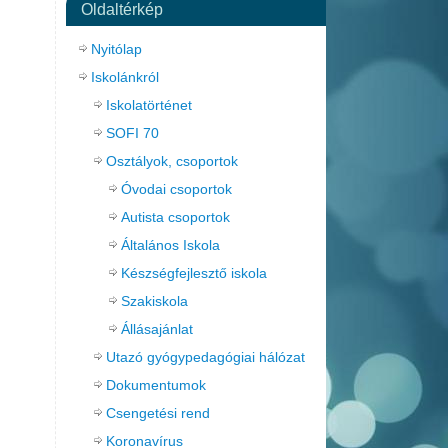
Oldaltérkép
Nyitólap
Iskolánkról
Iskolatörténet
SOFI 70
Osztályok, csoportok
Óvodai csoportok
Autista csoportok
Általános Iskola
Készségfejlesztő iskola
Szakiskola
Állásajánlat
Utazó gyógypedagógiai hálózat
Dokumentumok
Csengetési rend
Koronavírus