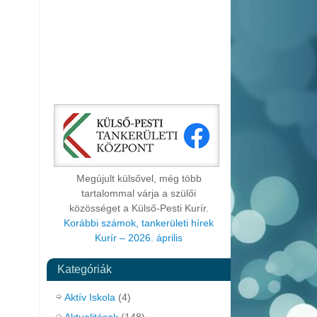
Megújult külsővel, még több
tartalommal várja a szülői
közösséget a Külső-Pesti Kurír.
Korábbi számok, tankerületi hírek
Kurír – 2026. április
Kategóriák
Aktív Iskola
(4)