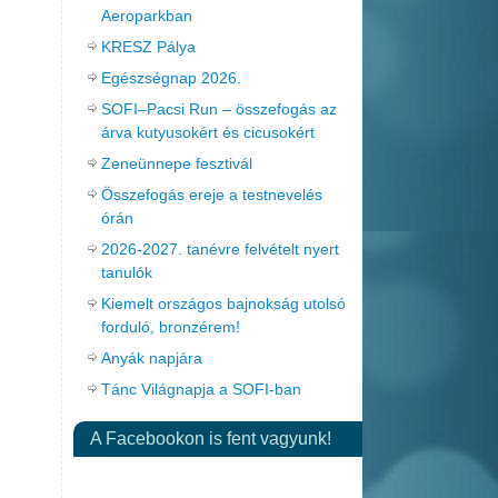
Aeroparkban
KRESZ Pálya
Egészségnap 2026.
SOFI–Pacsi Run – összefogás az
árva kutyusokért és cicusokért
Zeneünnepe fesztivál
Összefogás ereje a testnevelés
órán
2026-2027. tanévre felvételt nyert
tanulók
Kiemelt országos bajnokság utolsó
forduló, bronzérem!
Anyák napjára
Tánc Világnapja a SOFI-ban
A Facebookon is fent vagyunk!