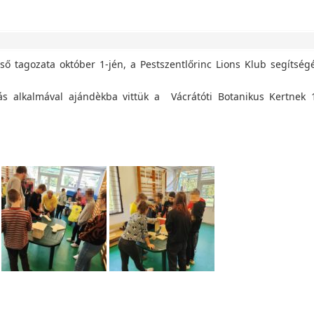
lső tagozata október 1-jén, a Pestszentlőrinc Lions Klub segítség
s alkalmával ajándèkba vittük a Vácrátóti Botanikus Kertnek 