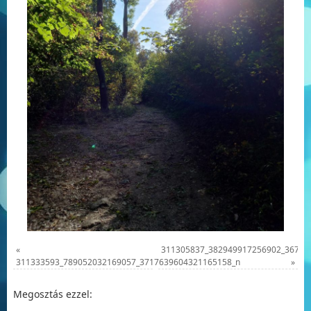
«
311305837_382949917256902_36728
311333593_789052032169057_3717639604321165158_n
»
Megosztás ezzel: