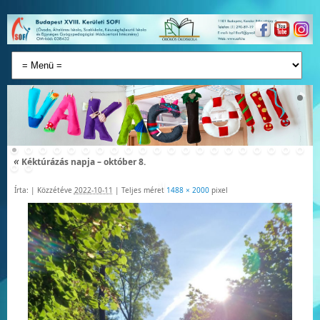
«
Kéktúrázás napja – október 8.
Írta:
|
Közzétéve
2022-10-11
|
Teljes méret
1488 × 2000
pixel