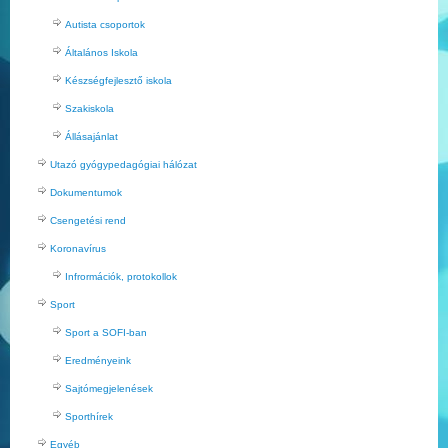
Autista csoportok
Általános Iskola
Készségfejlesztő iskola
Szakiskola
Állásajánlat
Utazó gyógypedagógiai hálózat
Dokumentumok
Csengetési rend
Koronavírus
Infrormációk, protokollok
Sport
Sport a SOFI-ban
Eredményeink
Sajtómegjelenések
Sporthírek
Egyéb