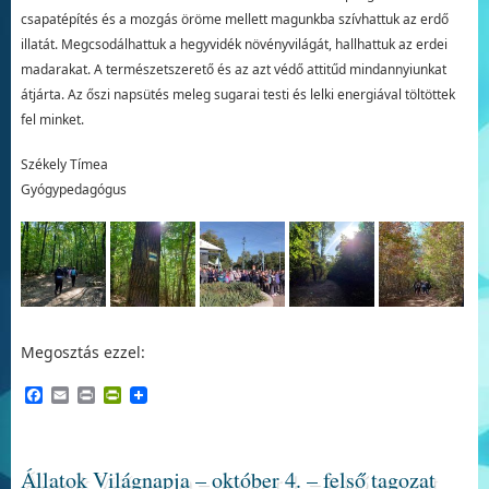
csapatépítés és a mozgás öröme mellett magunkba szívhattuk az erdő
illatát. Megcsodálhattuk a hegyvidék növényvilágát, hallhattuk az erdei
madarakat. A természetszerető és az azt védő attitűd mindannyiunkat
átjárta. Az őszi napsütés meleg sugarai testi és lelki energiával töltöttek
fel minket.
Székely Tímea
Gyógypedagógus
Megosztás ezzel:
Facebook
Email
Print
PrintFriendly
Állatok Világnapja – október 4. – felső tagozat