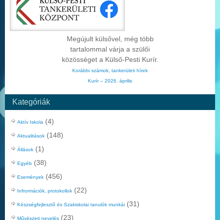
Megújult külsővel, még több
tartalommal várja a szülői
közösséget a Külső-Pesti Kurír.
Korábbi számok, tankerületi hírek
Kurír – 2026. április
Kategóriák
(4)
Aktív Iskola
(148)
Aktualitások
(1)
Állások
(38)
Egyéb
(456)
Események
(22)
Infrormációk, protokollok
(31)
Készségfejlesztő és Szakiskolai tanulók munkái
(23)
Művészeti nevelés