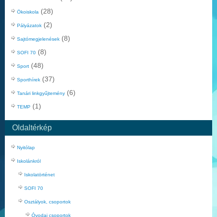
(28)
Ökoiskola
(2)
Pályázatok
(8)
Sajtómegjelenések
(8)
SOFI 70
(48)
Sport
(37)
Sporthírek
(6)
Tanári linkgyűjtemény
(1)
TEMP
Oldaltérkép
Nyitólap
Iskolánkról
Iskolatörténet
SOFI 70
Osztályok, csoportok
Óvodai csoportok