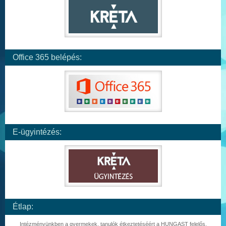
Office 365 belépés:
E-ügyintézés:
Étlap:
Intézményünkben a gyermekek, tanulók étkeztetéséért a HUNGAST felelős.