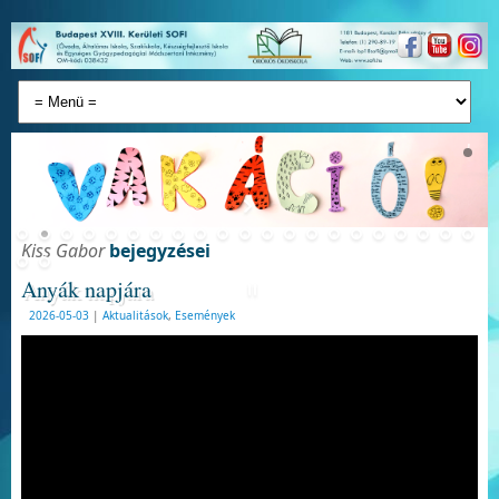
Kiss Gabor
bejegyzései
Anyák napjára
2026-05-03
|
Aktualitások
,
Események