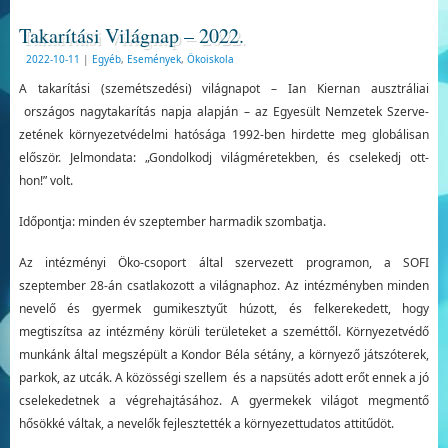
Takarítási Világnap – 2022.
2022-10-11
|
Egyéb
,
Események
,
Ökoiskola
A takarítási (szemétszedési) világnapot – Ian Kiernan ausztráliai
országos nagytakarítás napja alapján – az Egyesült Nemzetek Szerve­
zetének környezetvédelmi ha­tósága 1992-ben hirdette meg globálisan
először. Jelmondata: „Gondolkodj vi­lágméretekben, és cselekedj ott­
hon!” volt.
Időpontja: minden év szeptember harma­dik szombatja.
Az intézményi Öko-csoport által szervezett programon, a SOFI
szeptember 28-án csatlakozott a világnaphoz. Az intézményben minden
nevelő és gyermek gumikesztyűt húzott, és felkerekedett, hogy
megtiszítsa az intézmény körüli területeket a szeméttől. Környezetvédő
munkánk által megszépült a Kondor Béla sétány, a környező játszóterek,
parkok, az utcák. A közösségi szellem és a napsütés adott erőt ennek a jó
cselekedetnek a végrehajtásához. A gyermekek világot megmentő
hősökké váltak, a nevelők fejlesztették a környezettudatos attitűdöt.