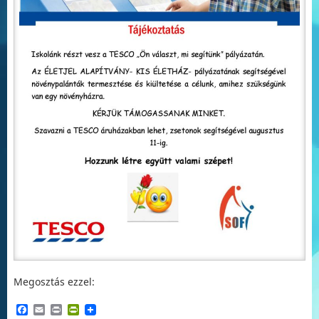
Megosztás ezzel:
Facebook
Email
Print
PrintFriendly