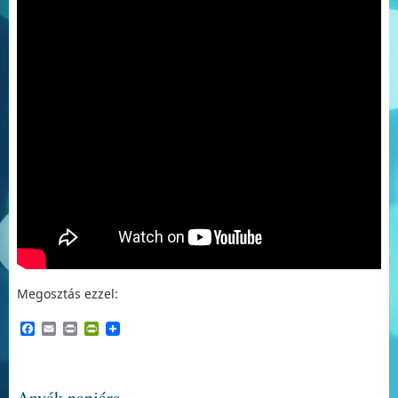
Megosztás ezzel:
Facebook
Email
Print
PrintFriendly
Anyák napjára