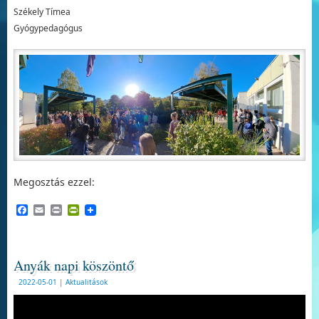
Székely Tímea
Gyógypedagógus
Megosztás ezzel:
Facebook
Email
Print
PrintFriendly
Anyák napi köszöntő
2022-05-01
|
Aktualitások