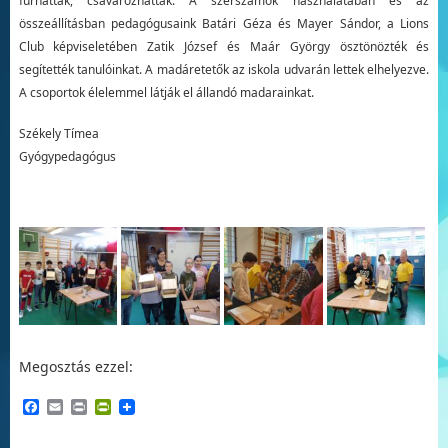
fúrhattak, csavarozhattak. A szerszámok használatában és az
összeállításban pedagógusaink Batári Géza és Mayer Sándor, a Lions
Club képviseletében Zatik József és Maár György ösztönözték és
segítették tanulóinkat. A madáretetők az iskola udvarán lettek elhelyezve.
A csoportok élelemmel látják el állandó madarainkat.
Székely Tímea
Gyógypedagógus
Megosztás ezzel:
Facebook
Email
Print
PrintFriendly