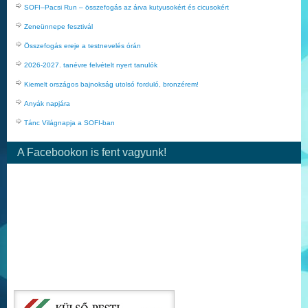
SOFI–Pacsi Run – összefogás az árva kutyusokért és cicusokért
Zeneünnepe fesztivál
Összefogás ereje a testnevelés órán
2026-2027. tanévre felvételt nyert tanulók
Kiemelt országos bajnokság utolsó forduló, bronzérem!
Anyák napjára
Tánc Világnapja a SOFI-ban
A Facebookon is fent vagyunk!