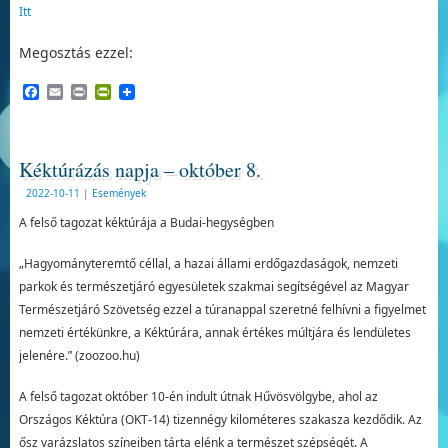
Itt
Megosztás ezzel:
Facebook
Email
Print
PrintFriendly
Kéktúrázás napja – október 8.
2022-10-11
|
Események
A felső tagozat kéktúrája a Budai-hegységben
„Hagyományteremtő céllal, a hazai állami erdőgazdaságok, nemzeti
parkok és természetjáró egyesületek szakmai segítségével az Magyar
Természetjáró Szövetség ezzel a túranappal szeretné felhívni a figyelmet
nemzeti értékünkre, a Kéktúrára, annak értékes múltjára és lendületes
jelenére.” (zoozoo.hu)
A felső tagozat október 10-én indult útnak Hűvösvölgybe, ahol az
Országos Kéktúra (OKT-14) tizennégy kilométeres szakasza kezdődik. Az
ősz varázslatos színeiben tárta elénk a természet szépségét. A