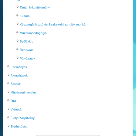
Tanári linkgyűjtemény
Kultúra
Készségfejlesztő és Szakiskolai tanulók munkái
Múzeumpedagógia
Szülőklub
Ökoiskola
Pályázatok
Események
Aktualitások
Állások
Művészeti nevelés
ÖKO
Videótár
Életjel Alapítvány
Elérhetőség