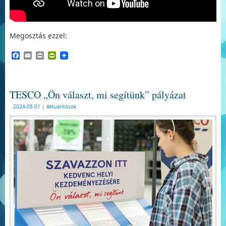
Megosztás ezzel:
Facebook
Email
Print
PrintFriendly
TESCO „Ön választ, mi segítünk” pályázat
2024-08-01
|
Aktualitások