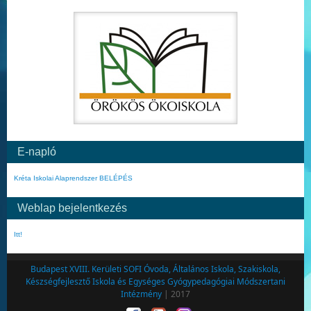
E-napló
Kréta Iskolai Alaprendszer BELÉPÉS
Weblap bejelentkezés
Itt!
Budapest XVIII. Kerületi SOFI Óvoda, Általános Iskola, Szakiskola,
Készségfejlesztő Iskola és Egységes Gyógypedagógiai Módszertani
Intézmény
| 2017