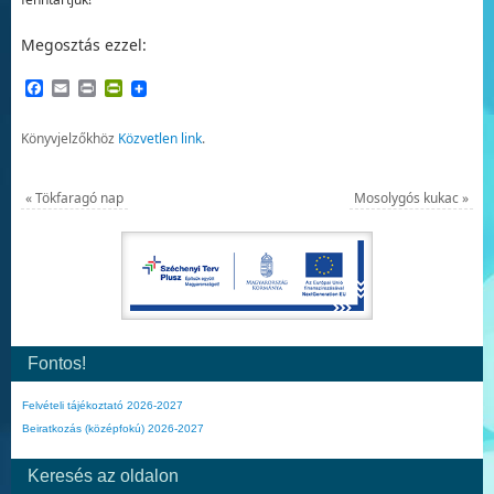
Megosztás ezzel:
Facebook
Email
Print
PrintFriendly
Könyvjelzőkhöz
Közvetlen link
.
«
Tökfaragó nap
Mosolygós kukac
»
Fontos!
Felvételi tájékoztató 2026-2027
Beiratkozás (középfokú) 2026-2027
Keresés az oldalon