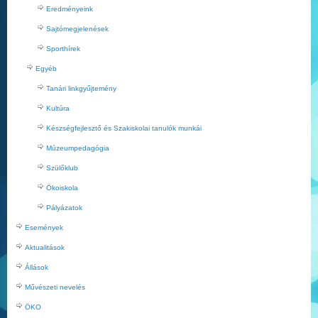
Eredményeink
Sajtómegjelenések
Sporthírek
Egyéb
Tanári linkgyűjtemény
Kultúra
Készségfejlesztő és Szakiskolai tanulók munkái
Múzeumpedagógia
Szülőklub
Ökoiskola
Pályázatok
Események
Aktualitások
Állások
Művészeti nevelés
ÖKO