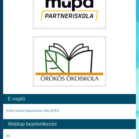
E-napló
Kréta Iskolai Alaprendszer BELÉPÉS
Weblap bejelentkezés
Itt!