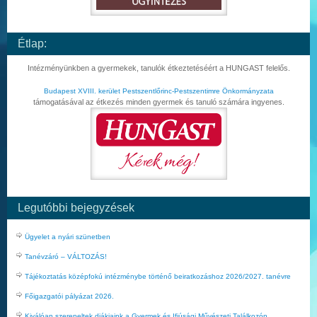
Étlap:
Intézményünkben a gyermekek, tanulók étkeztetéséért a HUNGAST felelős.
Budapest XVIII. kerület Pestszentlőrinc-Pestszentimre Önkormányzata
támogatásával az étkezés minden gyermek és tanuló számára ingyenes.
Legutóbbi bejegyzések
Ügyelet a nyári szünetben
Tanévzáró – VÁLTOZÁS!
Tájékoztatás középfokú intézménybe történő beiratkozáshoz 2026/2027. tanévre
Főigazgatói pályázat 2026.
Kiválóan szerepeltek diákjaink a Gyermek és Ifjúsági Művészeti Találkozón