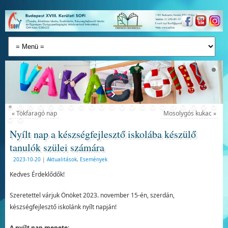
«
Tökfaragó nap
Mosolygós kukac
»
Nyílt nap a készségfejlesztő iskolába készülő
tanulók szülei számára
2023-10-20
|
Aktualitások
,
Események
Kedves Érdeklődők!
Szeretettel várjuk Önöket 2023. november 15-én, szerdán,
készségfejlesztő iskolánk nyílt napján!
A nyílt nap menete: