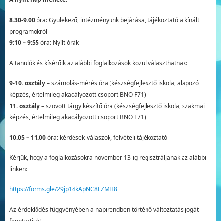
8.30-9.00
óra: Gyülekező, intézményünk bejárása, tájékoztató a kínált
programokról
9:10 – 9:55
óra: Nyílt órák
A tanulók és kísérőik az alábbi foglalkozások közül választhatnak:
9-10. osztály
– számolás-mérés óra (készségfejlesztő iskola, alapozó
képzés, értelmileg akadályozott csoport BNO F71)
11. osztály
– szövött tárgy készítő óra (készségfejlesztő iskola, szakmai
képzés, értelmileg akadályozott csoport BNO F71)
10.05 – 11.00
óra: kérdések-válaszok, felvételi tájékoztató
Kérjük, hogy a foglalkozásokra november 13-ig regisztráljanak az alábbi
linken:
https://forms.gle/29jp14kApNC8LZMH8
Az érdeklődés függvényében a napirendben történő változtatás jogát
fenntartjuk!