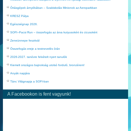
Óriásgépek árnyékában – Szakiskolás Minionok az Aeroparkban
KRESZ Pálya
Egészségnap 2026.
SOFI–Pacsi Run – összefogás az árva kutyusokért és cicusokért
Zeneünnepe fesztivál
Összefogás ereje a testnevelés órán
2026-2027. tanévre felvételt nyert tanulók
Kiemelt országos bajnokság utolsó forduló, bronzérem!
Anyák napjára
Tánc Világnapja a SOFI-ban
A Facebookon is fent vagyunk!