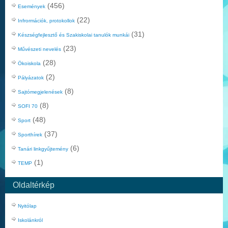
(456)
Események
(22)
Infrormációk, protokollok
(31)
Készségfejlesztő és Szakiskolai tanulók munkái
(23)
Művészeti nevelés
(28)
Ökoiskola
(2)
Pályázatok
(8)
Sajtómegjelenések
(8)
SOFI 70
(48)
Sport
(37)
Sporthírek
(6)
Tanári linkgyűjtemény
(1)
TEMP
Oldaltérkép
Nyitólap
Iskolánkról