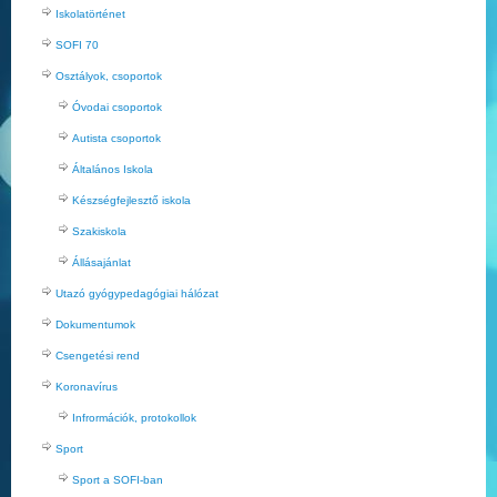
Iskolatörténet
SOFI 70
Osztályok, csoportok
Óvodai csoportok
Autista csoportok
Általános Iskola
Készségfejlesztő iskola
Szakiskola
Állásajánlat
Utazó gyógypedagógiai hálózat
Dokumentumok
Csengetési rend
Koronavírus
Infrormációk, protokollok
Sport
Sport a SOFI-ban