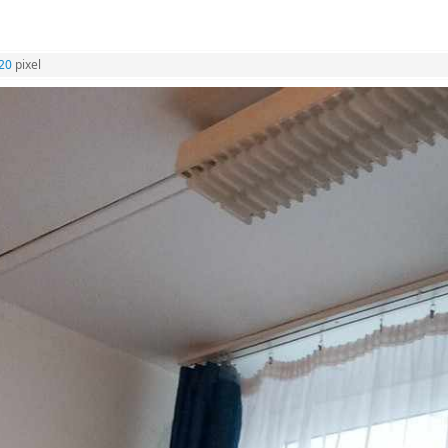
20
pixel