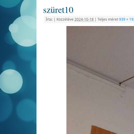
szüret10
Írta:
|
Közzétéve
2024-10-18
|
Teljes méret
939 × 19