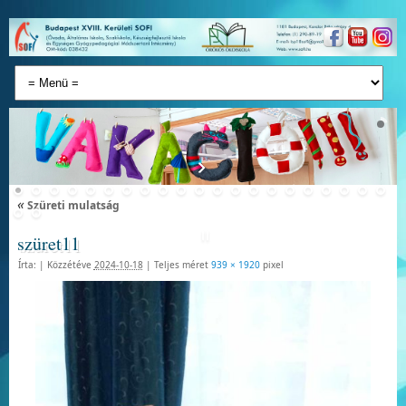
«
Szüreti mulatság
szüret11
Írta:
|
Közzétéve
2024-10-18
|
Teljes méret
939 × 1920
pixel