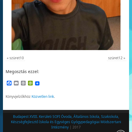
«
szüret10
szüret12
»
Megosztás ezzel:
Facebook
Email
Print
PrintFriendly
Könyvjelzőkhöz
Közvetlen link
.
Budapest XVIII. Kerületi SOFI Óvoda, Általános Iskola, Szakiskola,
Készségfejlesztő Iskola és Egységes Gyógypedagógiai Módszertani
Intézmény
| 2017