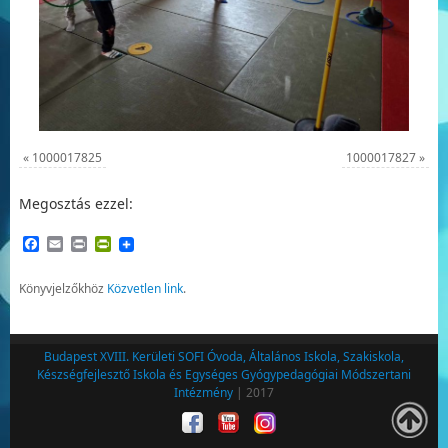
«
1000017825
1000017827
»
Megosztás ezzel:
Facebook
Email
Print
PrintFriendly
Könyvjelzőkhöz
Közvetlen link
.
Budapest XVIII. Kerületi SOFI Óvoda, Általános Iskola, Szakiskola,
Készségfejlesztő Iskola és Egységes Gyógypedagógiai Módszertani
Intézmény
| 2017