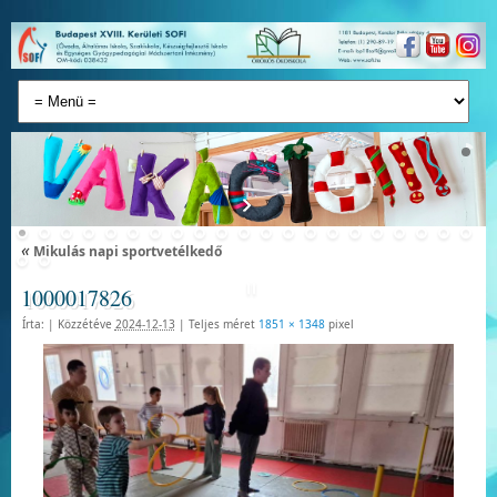
«
Mikulás napi sportvetélkedő
1000017826
Írta:
|
Közzétéve
2024-12-13
|
Teljes méret
1851 × 1348
pixel