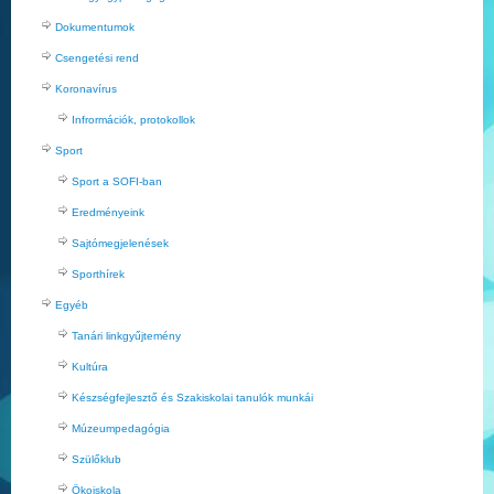
Dokumentumok
Csengetési rend
Koronavírus
Infrormációk, protokollok
Sport
Sport a SOFI-ban
Eredményeink
Sajtómegjelenések
Sporthírek
Egyéb
Tanári linkgyűjtemény
Kultúra
Készségfejlesztő és Szakiskolai tanulók munkái
Múzeumpedagógia
Szülőklub
Ökoiskola