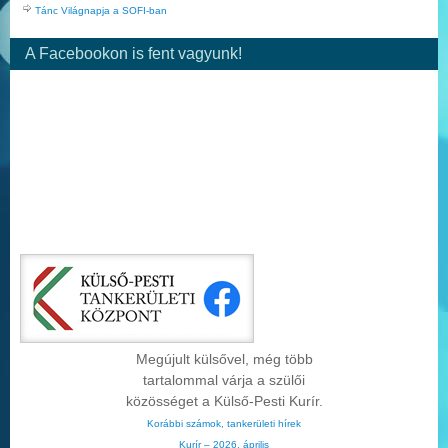
Tánc Világnapja a SOFI-ban
A Facebookon is fent vagyunk!
Megújult külsővel, még több
tartalommal várja a szülői
közösséget a Külső-Pesti Kurír.
Korábbi számok, tankerületi hírek
Kurír – 2026. április