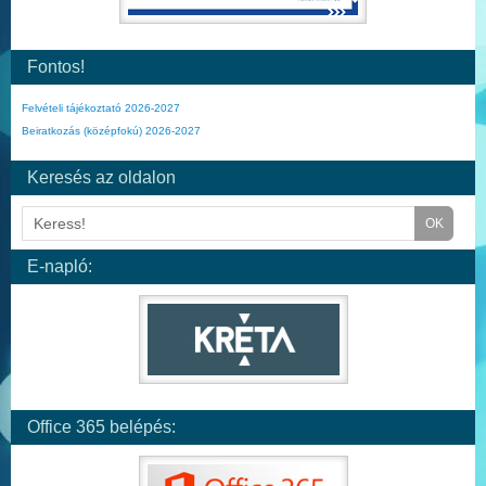
Fontos!
Felvételi tájékoztató 2026-2027
Beiratkozás (középfokú) 2026-2027
Keresés az oldalon
E-napló:
Office 365 belépés: