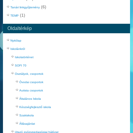
(6)
Tanári linkgyűjtemény
(1)
TEMP
Oldaltérkép
Nyitólap
Iskolánkról
Iskolatörténet
SOFI 70
Osztályok, csoportok
Óvodai csoportok
Autista csoportok
Általános Iskola
Készségfejlesztő iskola
Szakiskola
Állásajánlat
Utazó gyógypedagógiai hálózat