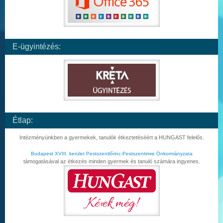
E-ügyintézés:
Étlap:
Intézményünkben a gyermekek, tanulók étkeztetéséért a HUNGAST felelős.
Budapest XVIII. kerület Pestszentlőrinc-Pestszentimre Önkormányzata
támogatásával az étkezés minden gyermek és tanuló számára ingyenes.