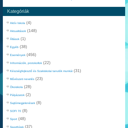
Kategóriák
(4)
Aktív Iskola
(148)
Aktualitások
(1)
Állások
(38)
Egyéb
(456)
Események
(22)
Infrormációk, protokollok
(31)
Készségfejlesztő és Szakiskolai tanulók munkái
(23)
Művészeti nevelés
(28)
Ökoiskola
(2)
Pályázatok
(8)
Sajtómegjelenések
(8)
SOFI 70
(48)
Sport
(37)
Sporthírek