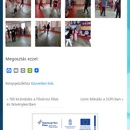
Megosztás ezzel:
Facebook
Email
Print
PrintFriendly
Könyvjelzőkhöz
Közvetlen link
.
«
Téli kirándulás a Fővárosi Állat-
Lions Mikulás a SOFI-ban
»
és Növénykertben