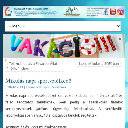
«
Téli kirándulás a Fővárosi Állat-
Lions Mikulás a SOFI-ban
»
és Növénykertben
Mikulás napi sportvetélkedő
2024-12-13
|
Események
,
Sport
,
Sporthírek
Mikulás napi sportvetélkedőket szerveztünk december 4-én az alsó és
felső tagozatos tanulóknak, 5-én pedig a szakiskolás fiatalok
versenyezhettek játékos, ügyességi feladatokkal. A vetélkedők
lebonyolításában a 8.a., 10.a. osztályos tanulók segítettek.
Testnevelés és Sport munkaközössége