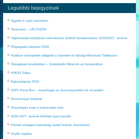
Legutóbbi bejegyzések
Ügyelet a nyári szünetben
Tanévzáró – VÁLTOZÁS!
Tájékoztatás középfokú intézménybe történő beiratkozáshoz 2026/2027. tanévre
Főigazgatói pályázat 2026.
Kiválóan szerepeltek diákjaink a Gyermek és Ifjúsági Művészeti Találkozón
Óriásgépek árnyékában – Szakiskolás Minionok az Aeroparkban
KRESZ Pálya
Egészségnap 2026.
SOFI–Pacsi Run – összefogás az árva kutyusokért és cicusokért
Zeneünnepe fesztivál
Összefogás ereje a testnevelés órán
2026-2027. tanévre felvételt nyert tanulók
Kiemelt országos bajnokság utolsó forduló, bronzérem!
Anyák napjára