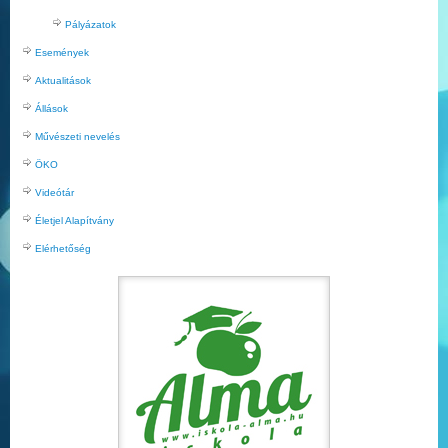
Pályázatok
Események
Aktualitások
Állások
Művészeti nevelés
ÖKO
Videótár
Életjel Alapítvány
Elérhetőség