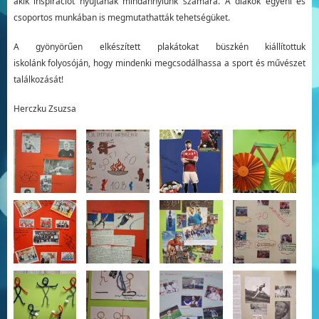
akik inspirációt nyújtanak mindannyiunk számára. A diákok egyéni és
csoportos munkában is megmutathatták tehetségüket.
A gyönyörűen elkészített plakátokat büszkén kiállítottuk
iskolánk folyosóján, hogy mindenki megcsodálhassa a sport és művészet
találkozását!
Herczku Zsuzsa