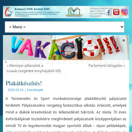
«
Mennyei pillanatok a
Parlamenti látogatás
»
szakácssegédek konyhájából VIII.
Plakátkészítés!
2025-03-25
|
Események
A Testnevelés és Sport munkaközössége plakátkészítő pályázatot
hirdetett. Pályázatunkra rengeteg fantasztikus alkotás érkezett, amelyek
mind a diákok kreativitását és lelkesedését tükrözik. Az iskola 70 éves
évfordulójának tiszteletére meghirdetett pályázatunk középpontjában az
elmúlt 70 év legsikeresebb magyar sportolói álltak – olyan példaképek,