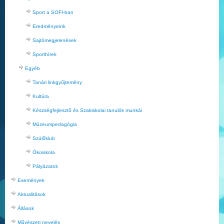
Sport a SOFI-ban
Eredményeink
Sajtómegjelenések
Sporthírek
Egyéb
Tanári linkgyűjtemény
Kultúra
Készségfejlesztő és Szakiskolai tanulók munkái
Múzeumpedagógia
Szülőklub
Ökoiskola
Pályázatok
Események
Aktualitások
Állások
Művészeti nevelés