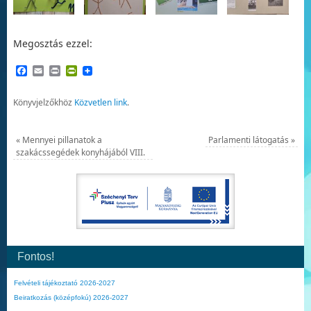
Megosztás ezzel:
Facebook
Email
Print
PrintFriendly
Könyvjelzőkhöz
Közvetlen link
.
«
Mennyei pillanatok a
Parlamenti látogatás
»
szakácssegédek konyhájából VIII.
Fontos!
Felvételi tájékoztató 2026-2027
Beiratkozás (középfokú) 2026-2027