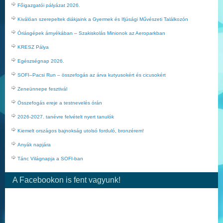
Főigazgatói pályázat 2026.
Kiválóan szerepeltek diákjaink a Gyermek és Ifjúsági Művészeti Találkozón
Óriásgépek árnyékában – Szakiskolás Minionok az Aeroparkban
KRESZ Pálya
Egészségnap 2026.
SOFI–Pacsi Run – összefogás az árva kutyusokért és cicusokért
Zeneünnepe fesztivál
Összefogás ereje a testnevelés órán
2026-2027. tanévre felvételt nyert tanulók
Kiemelt országos bajnokság utolsó forduló, bronzérem!
Anyák napjára
Tánc Világnapja a SOFI-ban
A Facebookon is fent vagyunk!