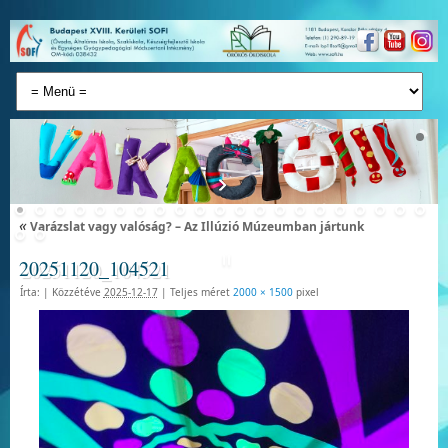
«
Varázslat vagy valóság? – Az Illúzió Múzeumban jártunk
20251120_104521
Írta:
|
Közzétéve
2025-12-17
|
Teljes méret
2000 × 1500
pixel