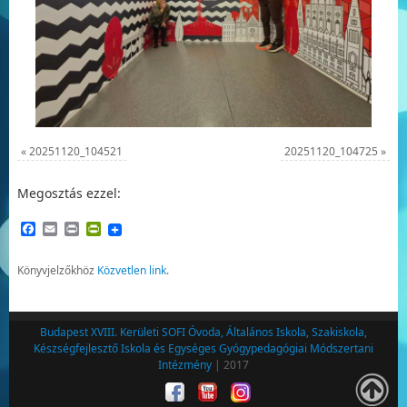
«
20251120_104521
20251120_104725
»
Megosztás ezzel:
Facebook
Email
Print
PrintFriendly
Könyvjelzőkhöz
Közvetlen link
.
Budapest XVIII. Kerületi SOFI Óvoda, Általános Iskola, Szakiskola,
Készségfejlesztő Iskola és Egységes Gyógypedagógiai Módszertani
Intézmény
| 2017