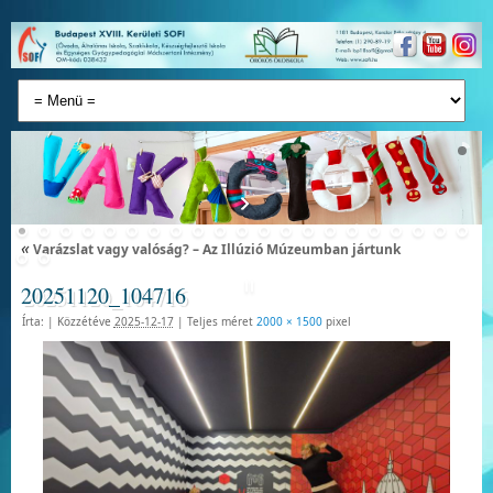
«
Varázslat vagy valóság? – Az Illúzió Múzeumban jártunk
20251120_104716
Írta:
|
Közzétéve
2025-12-17
|
Teljes méret
2000 × 1500
pixel