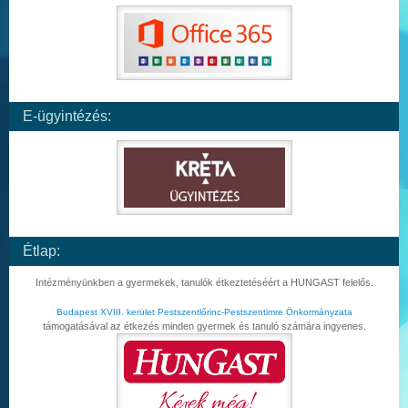
E-ügyintézés:
Étlap:
Intézményünkben a gyermekek, tanulók étkeztetéséért a HUNGAST felelős.
Budapest XVIII. kerület Pestszentlőrinc-Pestszentimre Önkormányzata
támogatásával az étkezés minden gyermek és tanuló számára ingyenes.