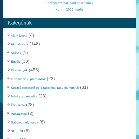
Korábbi számok, tankerületi hírek
Kurír – 2026. április
Kategóriák
(4)
Aktív Iskola
(148)
Aktualitások
(1)
Állások
(38)
Egyéb
(456)
Események
(22)
Infrormációk, protokollok
(31)
Készségfejlesztő és Szakiskolai tanulók munkái
(23)
Művészeti nevelés
(28)
Ökoiskola
(2)
Pályázatok
(8)
Sajtómegjelenések
(8)
SOFI 70