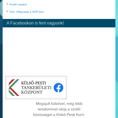
Anyák napjára
Tánc Világnapja a SOFI-ban
A Facebookon is fent vagyunk!
Megújult külsővel, még több
tartalommal várja a szülői
közösséget a Külső-Pesti Kurír.