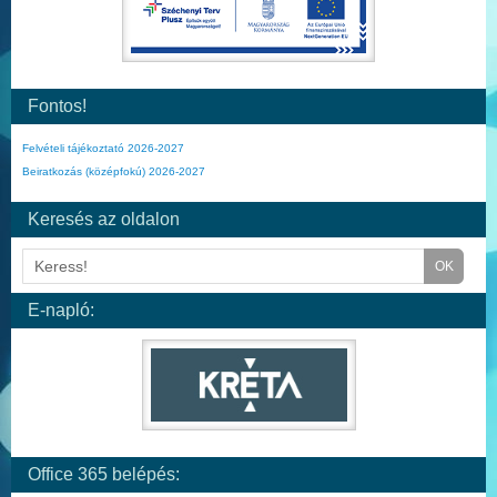
Fontos!
Felvételi tájékoztató 2026-2027
Beiratkozás (középfokú) 2026-2027
Keresés az oldalon
E-napló:
Office 365 belépés: