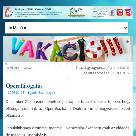
«
Adventi vásár
Utazó gyógypedagógiai hálózat
bemutatkozása – SOFI 70
»
Operalátogatás
2026-01-28
|
Egyéb
,
Események
December 21-én ismét lehetőséget kaptak tanulóink közül többen, hogy
ellátogathassanak az Operaházba a Diótörő című, nagysikerű balett
előadásra.
Tanulóink nagy örömmel mentek. Elvarázsolta őket nem csak az előadás,
de maga az Operaház is.