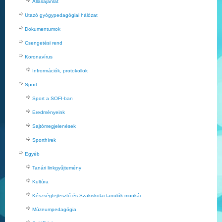
Állásajánlat
Utazó gyógypedagógiai hálózat
Dokumentumok
Csengetési rend
Koronavírus
Infrormációk, protokollok
Sport
Sport a SOFI-ban
Eredményeink
Sajtómegjelenések
Sporthírek
Egyéb
Tanári linkgyűjtemény
Kultúra
Készségfejlesztő és Szakiskolai tanulók munkái
Múzeumpedagógia