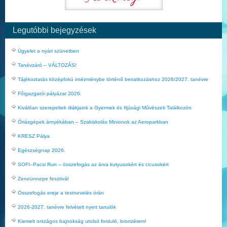
Legutóbbi bejegyzések
Ügyelet a nyári szünetben
Tanévzáró – VÁLTOZÁS!
Tájékoztatás középfokú intézménybe történő beiratkozáshoz 2026/2027. tanévre
Főigazgatói pályázat 2026.
Kiválóan szerepeltek diákjaink a Gyermek és Ifjúsági Művészeti Találkozón
Óriásgépek árnyékában – Szakiskolás Minionok az Aeroparkban
KRESZ Pálya
Egészségnap 2026.
SOFI–Pacsi Run – összefogás az árva kutyusokért és cicusokért
Zeneünnepe fesztivál
Összefogás ereje a testnevelés órán
2026-2027. tanévre felvételt nyert tanulók
Kiemelt országos bajnokság utolsó forduló, bronzérem!