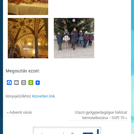
Megosztás ezzel:
Facebook
Email
Print
PrintFriendly
Könyvjelzőkhöz
Közvetlen link
.
«
Adventi vásár
Utazó gyógypedagógiai hálózat
bemutatkozása – SOFI 70
»