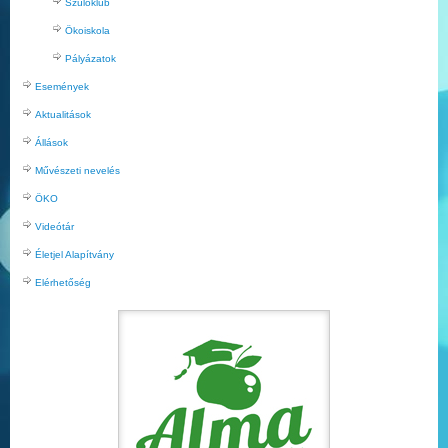
Szülőklub
Ökoiskola
Pályázatok
Események
Aktualitások
Állások
Művészeti nevelés
ÖKO
Videótár
Életjel Alapítvány
Elérhetőség