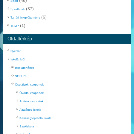
(48)
Sport
(37)
Sporthírek
(6)
Tanári linkgyűjtemény
(1)
TEMP
Oldaltérkép
Nyitólap
Iskolánkról
Iskolatörténet
SOFI 70
Osztályok, csoportok
Óvodai csoportok
Autista csoportok
Általános Iskola
Készségfejlesztő iskola
Szakiskola